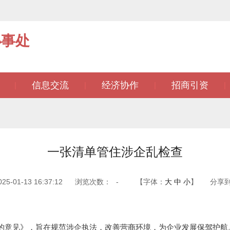
办事处
信息交流
经济协作
招商引资
|
|
|
|
一张清单管住涉企乱检查
-01-13 16:37:12
浏览次数：
-
【字体：
大
中
小
】
分享
意见》，旨在规范涉企执法，改善营商环境，为企业发展保驾护航。