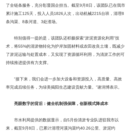
了全链条服务，充分彰显国企担当。截至9月8日，该团队已在我市
累计施工125天，投入人员1826人次，出动机械2215台班，清理8
条沟渠、8条河道、3处渣场。
特别值得一提的是，该团队还积极探索“淤泥资源化利用”技
术，将55%的清淤物转化为护岸加固材料或农田改良土壤，既减少
了淤泥运输与处置成本，又实现了资源循环利用，为清淤工作的可
持续推进提供有力支撑。
“接下来，我们会进一步加大设备和资源投入，高质量、高效
率完成后续任务，为绿美揭阳生态建设贡献力量。”谢润博表示。
亮眼数字的背后：健全机制强保障，创新模式降成本
市水利局提供的数据显示，自5月份清淤专业队进驻我市以
来，截至9月8日，已累计清理河溪沟渠约40.26公里、淤泥约