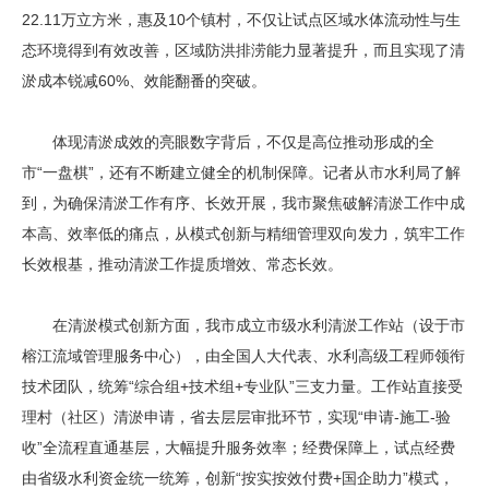
22.11万立方米，惠及10个镇村，不仅让试点区域水体流动性与生
态环境得到有效改善，区域防洪排涝能力显著提升，而且实现了清
淤成本锐减60%、效能翻番的突破。
体现清淤成效的亮眼数字背后，不仅是高位推动形成的全
市“一盘棋”，还有不断建立健全的机制保障。记者从市水利局了解
到，为确保清淤工作有序、长效开展，我市聚焦破解清淤工作中成
本高、效率低的痛点，从模式创新与精细管理双向发力，筑牢工作
长效根基，推动清淤工作提质增效、常态长效。
在清淤模式创新方面，我市成立市级水利清淤工作站（设于市
榕江流域管理服务中心），由全国人大代表、水利高级工程师领衔
技术团队，统筹“综合组+技术组+专业队”三支力量。工作站直接受
理村（社区）清淤申请，省去层层审批环节，实现“申请-施工-验
收”全流程直通基层，大幅提升服务效率；经费保障上，试点经费
由省级水利资金统一统筹，创新“按实按效付费+国企助力”模式，