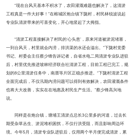
“现在台风天基本不积水了，农田灌溉难题也解决了，这清淤
工程真是一件大好事！”在榕城区炮台镇下陇村，村民林锐波说起
专业队清淤带来的可喜变化，开心地竖起了大拇指。
“清淤工程直接解决了村民的‘心头患’，原来河道被淤泥堵塞，
一到台风天，村里就会内涝，排洪渠的水还会溢出。”下陇村党委
书记、村委会主任蔡少锋告诉记者，自省水电二局清淤专业队进驻
后，村里优先推进坡林经济联合社清淤工程，目前工程已完工，规
划的8公里清淤任务中，南厝等片区正稳步推进。“下陇村清淤工程
全面完成后，不仅汛期内涝问题可以得到有效解决，农田灌溉条件
也将大大改善，实实在在地惠及村民生产生活。”蔡少锋高兴地
说。
同样是在炮台镇，塘埔王清淤点总长3公里多的河道，过去长
期受杂草丛生、淤泥堆积困扰，不仅行洪受阻，而且影响周边环
境。今年5月，清淤专业队进驻后，仅用两个半月便完成清淤，累