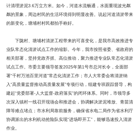
计清理淤泥3.6万立方米。如今，河道水流畅通，水面重现波光粼
粼的景象，周边村民的生活环境得到明显改善。说起河道清淤带来
的新变化，塘埔村村民都拍手称好。
下陇村、塘埔村清淤工程带来的可喜变化，是我市高效推进专
业队常态化清淤试点工作的缩影。今年，我市按照省委、省政府的
相关部署，坚持党政齐抓、高位推动，聚力推进专业队常态化清淤
试点工作。市委主要领导签发2025年第1号市总河长令，全面部
署“千村万池百里河道”常态化清淤工作；市人大常委会将清淤纳
入“高质量监督推动高质量发展”专项行动，组建专班跟踪督导，构
建起“党委部署-人大监督-政府落实”的闭环体系。同时，市领导多
次深入镇村一线召开现场会和推进会，协调解决淤泥堆放、青苗清
障等难点堵点；市水利局靠前服务，确保省水电二局作为省水利厅
协调派出的水利机动抢险队实现“进场即开工”，能够迅速投入清淤
作业。