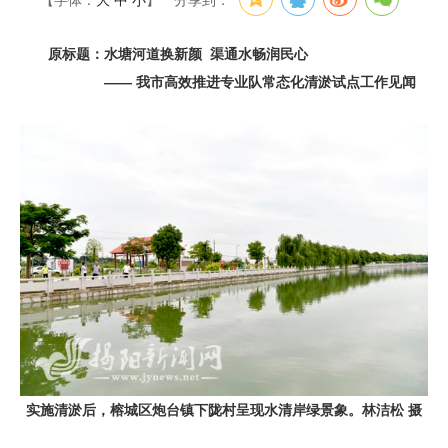
【字体：
大
中
小
】
分享到：
原标题：水塘河道换新颜 渠通水畅润民心
—— 我市高效推进专业队常态化清淤试点工作见闻
实施清淤后，榕城区炮台镇下陇村呈现水清岸绿景象。林洁松 摄