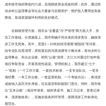
成本较市场价降低约六成，实现财政资金高效利用；此外，通过联
动乡村公益理事会等社会力量参与后期管护，维护投入费用也有效
降低，形成资源循环利用的良好模式。
在精细管理方面，我市从“全覆盖”与“严管理”两方面入手，夯
实工作基础。分类施策上，我市明确不同水体的清淤责任，确保清
淤工作无死角。其中，宽度2～10米的排涝灌溉“梗阻段”等河渠，
由专业队负责清理；房前屋后的沟渠池塘等小微水体，发动乡村公
益理事会、外出企业家、村民“认领”清理；大江大河通过打包申报
项目争取资金，开展系统性疏浚。管理机制上，我市建立“七个
一”机制（一个工作方案、一套技术标准、一支专业队伍、一笔专
项经费、一本工作台账、一套监督机制、一个考核办法），将清淤
成效纳入县区河长考核，压实基层和职能部门责任。同时，我市推
出“五本台账”（项目申请表、镇村承诺书、施工日记本、督查记录
本、清淤验收表），实施全链条闭环管理，保障清淤工作标准化、
规范化。