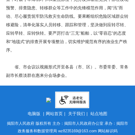
预警、排查隐患、转移群众等工作中的先锋模范作用，闻“汛”而
动、尽心履责筑牢防汛救灾生命防线。要果断组织危险区域群众转
移避险，清单化落实人员转移、跟踪和管理，坚决做到应转尽转、
应转早转、应转快转。要严厉打击“三无”船舶，以“零容忍”的态度
和“地毯式”的排查开展专项整治，切实维护规范有序的渔业生产秩
序。
省、市会议以视频形式开至各县（市、区）。市委常委、常务
副市长蔡淡群在惠来分会场参会。
电脑版
|
网站首页
|
关于我们
|
站点地图
揭阳市人民政府 版权所有 主办：揭阳市人民政府办公室 承办：揭阳市
政务服务和数据管理局
wz8235169@163.com
网站标识码