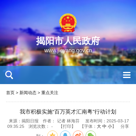
揭阳市人民政府
www.jieyang.gov.cn
首页
>
新闻动态
>
重点关注
我市积极实施“百万英才汇南粤”行动计划
来源：揭阳日报
作者：
记者 林海芬
发布时间：2025-03-17
09:35:25
浏览次数：
-
【打印】
【字体：
大
中
小
】
分享