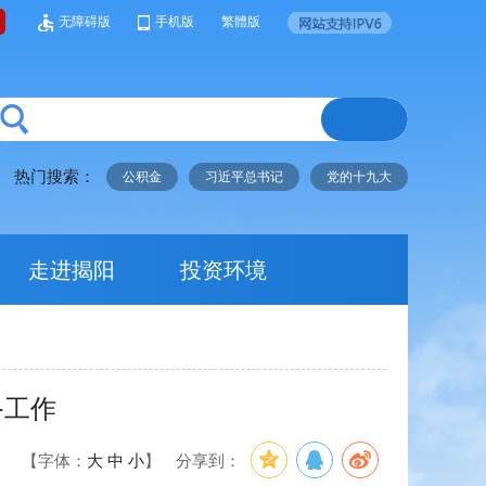
无障碍版
手机版
繁體版
热门搜索：
公积金
习近平总书记
党的十九大
走进揭阳
投资环境
备工作
】
【字体：
大
中
小
】
分享到：