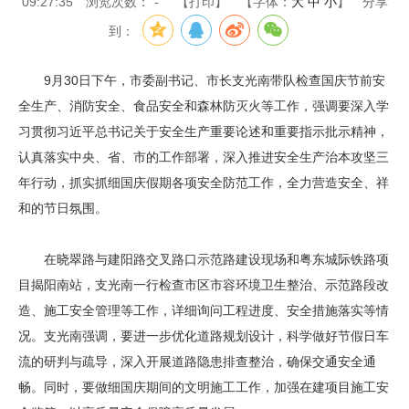
09:27:35
浏览次数：
-
【打印】
【字体：
大
中
小
】
分享
到：
9月30日下午，市委副书记、市长支光南带队检查国庆节前安
全生产、消防安全、食品安全和森林防灭火等工作，强调要深入学
习贯彻习近平总书记关于安全生产重要论述和重要指示批示精神，
认真落实中央、省、市的工作部署，深入推进安全生产治本攻坚三
年行动，抓实抓细国庆假期各项安全防范工作，全力营造安全、祥
和的节日氛围。
在晓翠路与建阳路交叉路口示范路建设现场和粤东城际铁路项
目揭阳南站，支光南一行检查市区市容环境卫生整治、示范路段改
造、施工安全管理等工作，详细询问工程进度、安全措施落实等情
况。支光南强调，要进一步优化道路规划设计，科学做好节假日车
流的研判与疏导，深入开展道路隐患排查整治，确保交通安全通
畅。同时，要做细国庆期间的文明施工工作，加强在建项目施工安