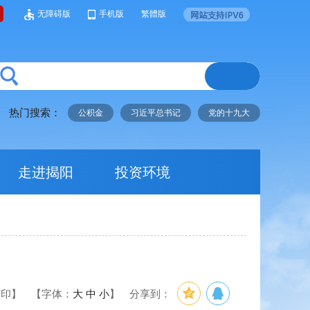
无障碍版
手机版
繁體版
热门搜索：
公积金
习近平总书记
党的十九大
走进揭阳
投资环境
打印】
【字体：
大
中
小
】
分享到：