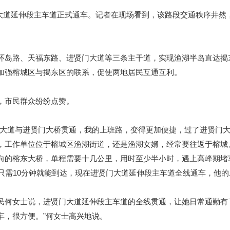
门大道延伸段主车道正式通车。记者在现场看到，该路段交通秩序井
岛路、天福东路、进贤门大道等三条主干道，实现渔湖半岛直达揭
加强榕城区与揭东区的联系，促使两地居民互通互利。
市民群众纷纷点赞。
道与进贤门大桥贯通，我的上班路，变得更加便捷，过了进贤门大
，工作单位位于榕城区渔湖街道，还是渔湖女婿，经常要往返于榕城
向的榕东大桥，单程需要十几公里，用时至少半小时，遇上高峰期堵
只需10分钟就能到达，现在进贤门大道延伸段主车道全线通车，他
何女士说，进贤门大道延伸段主车道的全线贯通，让她日常通勤有了
车，很方便。”何女士高兴地说。