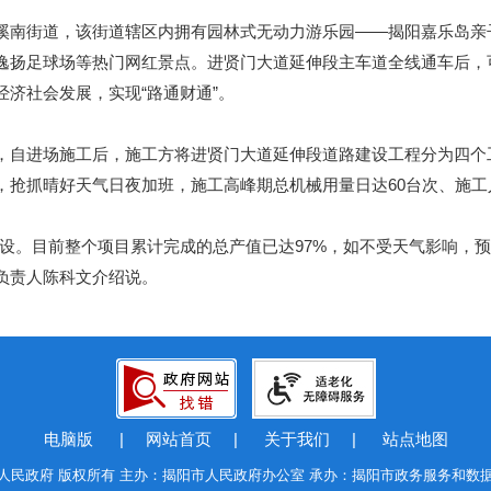
南街道，该街道辖区内拥有园林式无动力游乐园——揭阳嘉乐岛亲
逸扬足球场等热门网红景点。进贤门大道延伸段主车道全线通车后，
济社会发展，实现“路通财通”。
自进场施工后，施工方将进贤门大道延伸段道路建设工程分为四个
抢抓晴好天气日夜加班，施工高峰期总机械用量日达60台次、施工人
。目前整个项目累计完成的总产值已达97%，如不受天气影响，预
负责人陈科文介绍说。
电脑版
|
网站首页
|
关于我们
|
站点地图
人民政府 版权所有 主办：揭阳市人民政府办公室 承办：揭阳市政务服务和数