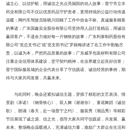
诚立心、以信护航，用诚信之光点亮揭阳的动人故事：普宁市立丰
药业有限公司不仅以优质药品守护患者，更用持续的公益行动传递
温暖；网约车驾驶员陈晓川回顾了工作中拾金不昧、真诚服务顾客
的事迹；广东国鑫实业股份有限公司坚持用人品打造精品，用诚信
赢得客户，不遗余力做好每一片钢铁的故事；广东利泰制药股份有
限公司“党总支书记”或“党支部书记”罗丽梅讲述了在工作中勤勉尽
责，以诚为本，严把药品质量的故事；广东威孚包装材料有限公司
注重企业信用体系建设，坚守契约精神，在业界建立起良好信誉；
普宁国际服装城的企业代表分享了守信践诺、诚信经营的事例，期
待与大家共同发展，共赢未来。
与此同时，晚会还紧扣诚信主题，穿插了精彩的文艺表演。情
景剧《承诺》《钢骨铁心》、双人舞《谢谢你》、童谣舞蹈《诚信
歌》、朗诵《春天，赴一场普宁之约》、服装秀《潮品秀》等精彩
节目展现了诚之源、信之光，倡导大家共同守信践诺，共发展、赢
未来。整场晚会温暖感人，充满诚信力量，激励广大群众在生活和