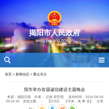
揭阳市人民政府
www.jieyang.gov.cn
首页
>
新闻动态
>
重点关注
我市举办首届诚信建设主题晚会
来源：揭阳日报
作者：
记者 郑乔慧
发布时间：2024-06-04
09:34:34
浏览次数：
-
【打印】
【字体：
大
中
小
】
分享