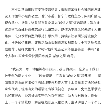
本次活动由揭阳市委宣传部指导，揭阳市加强社会诚信体系建
设工作领导小组办公室、普宁市委、普宁市政府主办，揭阳广播电
视台承办。据悉，这是我市首次举办“诚信之星”评选活动，旨在通
过选树老百姓身边矢志践行以诚立身、以信为本理念的先进个人和
集体，充分发挥典型的示范引领作用，持续在社会面弘扬诚信文
化、推进诚信建设。评选活动由揭阳市发改局牵头，全市各地各单
位推荐，经择优推荐、严格审核和社会公示等层层筛选，共有7名
个人和12家企业荣获揭阳市首届“诚信之星”称号。
“我认为，每一种精神都有源头，诚信的源头，是来自于我们
数千年的历史文化……”晚会现场，广东省“诚信之星”获奖者——揭
阳市茗典食品有限公司总经理史伟坚作为首个上台接受访谈的获奖
企业代表，铿锵有力的话语道出诚信初心。多年来，史伟坚秉承诚
信经商理念，经营好诚实守信的百年老店，助力乡村振兴。晚会
上，一个个情景剧、舞台视频以及人物访谈，生动讲述了一个个以