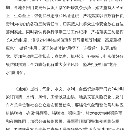
期，各地各部门要充分认识面临的严峻复杂形势，始终坚持人民至
上、生命至上，强化底线思维和风险意识，严格落实以行政首长负
责制为核心的各项三防责任制，切实把人民群众生命安全放在首位
落到实处。同时要认真执行汛期三防工作纪律，严格落实三防指挥
长AB角制度、汛期24小时在岗值班和领导带班等制度，高度重视
应急“一键通”使用，保证关键时刻“用得了、连得通”，以更加警
觉、更加主动的工作状态，查隐患、抓整治、补短板，扎实做好各
项防御措施，全力防范化解重大安全风险，坚决打好打赢“龙舟
水”防御仗。
《通知》提出，气象、水文、水利、自然资源等部门要24小时
紧盯雨情、水情、风情、工情以及山洪、地质灾害风险变化，及时
向有关单位和社会公众发布预警信息，要强化气象预警信号与响应
措施联动，确保“强预警、强联动、强响应”，针对突发短时强降雨
和夜间降雨，加强分镇短临预警、暴雨重现期预警和夜间防范提
醒。要严格落实直达基层责任人暴雨预警双重“叫应”机制和“三个联