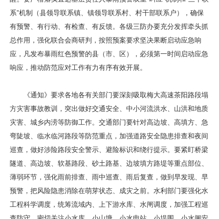
系”机制（县领导联系镇、镇领导联系村、村干部联系户），确保
有预警、有行动、有检查、有反馈。各级三防办要充分发挥牵头抓
总作用，强化联合会商研判，按照预案要求坚决果断启动应急响
应，凡发布暴雨红色预警的县（市、区），必须第一时间启动应急
响应，推动防范应对工作有力有序有效开展。
《通知》要求各地各有关部门要深刻吸取梅大高速茶阳路段塌
方灾害事故教训，突出做好交通安全、中小河流洪水、山洪和地质
灾害、城乡内涝等防御工作。交通部门要针对高边坡、高填方、急
弯陡坡、临水临河路段等防范重点，加强道路安全隐患排查和夜间
巡查，做好涉险路段安全警示、避险标识和绕行提示。要紧盯桥梁
隧道、高边坡、软基路段、砂土路基、边坡填方路堤等重点部位、
薄弱环节，强化雨前排查、雨中巡查、雨后复查，做到早发现、早
预警，把风险隐患消除在萌芽状态、成灾之前。水利部门要强化水
工程科学调度，统筹流域内、上下游水库、水闸调度，加强工程巡
查防守，密切关注小水库、小山塘、小水电站、小堤围、小水闸安