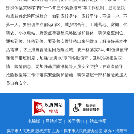
殊群体临灾转移“四个一”和“三个紧急撤离”等工作机制，提前坚决
彻底转移危险区域群众，做到应转尽转、应转早转，不漏一户、不
落一人。要密切关注偏远山区、城乡结合部、工地营地、窝棚、代
耕农、小水电站、野景点等容易忽略区域和群体，确保巡查到位、
通知到位、转移到位。要妥善安置转移出来的群众，解决好基本生
活需求，防止擅自冒险返回危险区域。要严格落实24小时值班值守
和领导带班制度，加强“龙舟水”期间备勤值守，及时准确报告灾
情、险情信息。要加强基层防汛抢险人员安全防护，在巡查值守、
抢险救援等工作中落实安全防护措施，确保基层干部和抢险救援人
员自身安全。
电脑版
|
网站首页
|
关于我们
|
站点地图
揭阳市人民政府 版权所有 主办：揭阳市人民政府办公室 承办：揭阳市