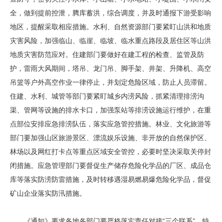
全，做到提前控泄，腾库蓄洪，综合调度，并及时通报下游受影响
地区，提醒采取相应措施。水利、自然资源部门要紧盯山洪和地质
灾害风险，加强临山、临崖、临坡、临水重点路段及居住区等山洪
地质灾害防范应对。住建部门要做好在建工程的检查、监管及防
护，雷雨大风期间，塔吊、龙门吊、脚手架、井架、升降机、高空
吊篮等户外高空作业一律停止，并划定危险区域，防止人员滞留。
住建、水利、城管等部门要紧盯城乡内涝风险，抓紧清理排涝沟
渠、管网等设施的排水卡口，加强泵站等排涝设施运行维护，在重
点部位安排应急排涝队伍，落实应急管控措施。林业、文化旅游等
部门要加强山区旅游景区、漂流娱乐设施、非开放的自然保护区、
林场以及网红打卡点等重点区域安全管控，必要时坚决采取关停封
闭措施。应急管理部门要督促生产储存危险化学品的厂区、成品仓
库等落实防涝防雷措施，及时转移遇湿易燃易爆危险化学品，督促
矿山企业落实防汛措施。
《通知》要求各地各部门要严格落实责任对接“三个联系”、特