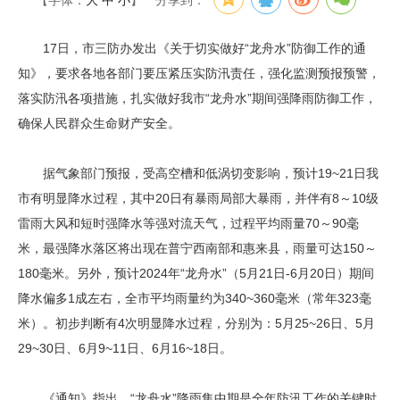
【字体：
大
中
小
】
分享到：
17日，市三防办发出《关于切实做好“龙舟水”防御工作的通
知》，要求各地各部门要压紧压实防汛责任，强化监测预报预警，
落实防汛各项措施，扎实做好我市“龙舟水”期间强降雨防御工作，
确保人民群众生命财产安全。
据气象部门预报，受高空槽和低涡切变影响，预计19~21日我
市有明显降水过程，其中20日有暴雨局部大暴雨，并伴有8～10级
雷雨大风和短时强降水等强对流天气，过程平均雨量70～90毫
米，最强降水落区将出现在普宁西南部和惠来县，雨量可达150～
180毫米。另外，预计2024年“龙舟水”（5月21日-6月20日）期间
降水偏多1成左右，全市平均雨量约为340~360毫米（常年323毫
米）。初步判断有4次明显降水过程，分别为：5月25~26日、5月
29~30日、6月9~11日、6月16~18日。
《通知》指出，“龙舟水”降雨集中期是全年防汛工作的关键时