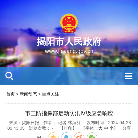
揭阳市人民政府
www.jieyang.gov.cn
首页
>
新闻动态
>
重点关注
市三防指挥部启动防汛Ⅳ级应急响应
来源：揭阳日报
作者：
记者 林海芬
发布时间：2024-04-26
09:43:05
浏览次数：
-
【打印】
【字体：
大
中
小
】
分享