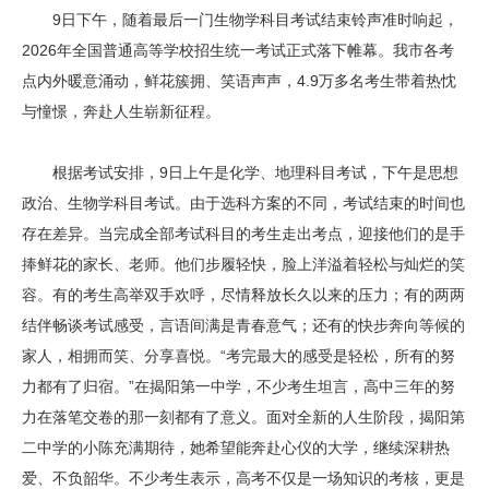
9日下午，随着最后一门生物学科目考试结束铃声准时响起，
2026年全国普通高等学校招生统一考试正式落下帷幕。我市各考
点内外暖意涌动，鲜花簇拥、笑语声声，4.9万多名考生带着热忱
与憧憬，奔赴人生崭新征程。
根据考试安排，9日上午是化学、地理科目考试，下午是思想
政治、生物学科目考试。由于选科方案的不同，考试结束的时间也
存在差异。当完成全部考试科目的考生走出考点，迎接他们的是手
捧鲜花的家长、老师。他们步履轻快，脸上洋溢着轻松与灿烂的笑
容。有的考生高举双手欢呼，尽情释放长久以来的压力；有的两两
结伴畅谈考试感受，言语间满是青春意气；还有的快步奔向等候的
家人，相拥而笑、分享喜悦。“考完最大的感受是轻松，所有的努
力都有了归宿。”在揭阳第一中学，不少考生坦言，高中三年的努
力在落笔交卷的那一刻都有了意义。面对全新的人生阶段，揭阳第
二中学的小陈充满期待，她希望能奔赴心仪的大学，继续深耕热
爱、不负韶华。不少考生表示，高考不仅是一场知识的考核，更是