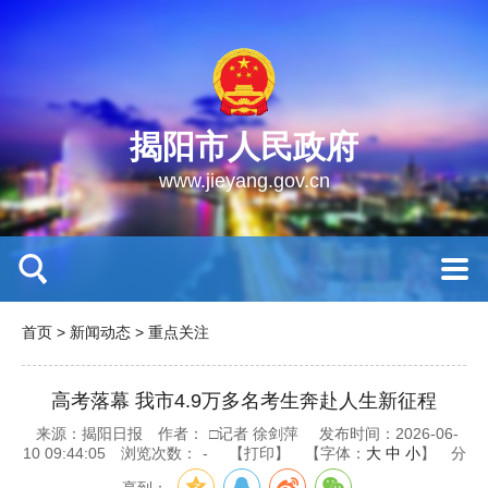
揭阳市人民政府
www.jieyang.gov.cn
首页
>
新闻动态
>
重点关注
高考落幕 我市4.9万多名考生奔赴人生新征程
来源：揭阳日报
作者：
□记者 徐剑萍
发布时间：2026-06-
10 09:44:05
浏览次数：
-
【打印】
【字体：
大
中
小
】
分