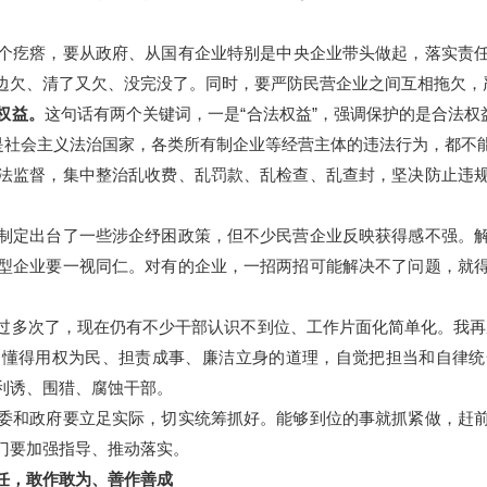
个疙瘩，要从政府、从国有企业特别是中央企业带头做起，落实责
边欠、清了又欠、没完没了。同时，要严防民营企业之间互相拖欠，
权益。
这句话有两个关键词，一是“合法权益”，强调保护的是合法权
国是社会主义法治国家，各类所有制企业等经营主体的违法行为，都不
法监督，集中整治乱收费、乱罚款、乱检查、乱查封，坚决防止违
制定出台了一些涉企纾困政策，但不少民营企业反映获得感不强。
型企业要一视同仁。对有的企业，一招两招可能解决不了问题，就
过多次了，现在仍有不少干部认识不到位、工作片面化简单化。我再次
刻懂得用权为民、担责成事、廉洁立身的道理，自觉把担当和自律统
利诱、围猎、腐蚀干部。
和政府要立足实际，切实统筹抓好。能够到位的事就抓紧做，赶前
门要加强指导、推动落实。
任，敢作敢为、善作善成