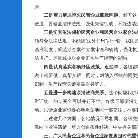
决。
二是着力解决拖欠民营企业账款问题。
解开这
进度。要健全法律法规，强化失信惩戒，不能边清
三是切实依法保护民营企业和民营企业家合法
须符合法律法规，不能搞“法外开恩”那一套。我
基准制度，规范涉企案件立案审查和管辖，强化执
法进行，尽量减少对企业正常生产经营的影响。
四是认真落实各项纾困政策。
近些年，各级都
说了就要做，真帮实帮。同时，对纳入帮扶的同类
识到，生产经营关键要靠自身努力。
五是进一步构建亲清政商关系。
这个问题我讲
辩证统一的，完全可以并行不悖。各级干部要深
动。民营企业家也要心地坦荡地同干部交往，不要
上述这几个方面，各地情况不尽相同。各级党委
算向企业讲清楚，努力创造条件解决。中央有关部
三、广大民营企业和民营企业家要勇担时代重