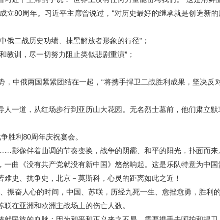
立80周年。习近平主席曾说过，“对历史最好的继承就是创造新的
俄二战历史功绩、抹黑解放者形象的行径”；
教训，尽一切努力阻止类似悲剧重演”；
，中俄两国紧紧团结在一起，“将携手捍卫二战胜利成果，坚决反对
人一道，从红场步行到亚历山大花园。无名烈士墓前，他们肃立默
胜利80周年庆祝宴会。
…影像伴着曲调的节奏变换，战争的阴霾、和平的阳光，扑面而来
一曲《没有共产党就没有新中国》悠然响起。这是乐队特意为中国
难史、抗争史，北京－莫斯科，心灵的距离如此之近！
史册、振奋人心的时间，中国、苏联，历经九死一生、愈挫愈勇，胜利的号
苏联在亚洲和欧洲主战场上的伤亡人数。
就民族的血脉；因为和平和正义来之不易，需要携手去呵护和捍卫