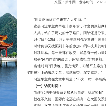
来源：新华网
发布时间：2025-05-
“世界正面临百年未有之大变局。”
这是习近平主席早在十多年前，作出的深刻判断
人类，站在了历史的十字路口。团结还是分裂、对
5月7日至10日，习近平主席对俄罗斯进行国事
时针仿佛又拨回到十年前参加70周年庆典的时
时移世易。每一天都在改变，却总有一份力量如
那是“风雨同渡”的践诺，是“挺膺担当”的勇毅
当地时间7日傍晚，霞光满天，习近平主席走下
罗斯报》上的署名文章，深感振奋、深受感动。”
习近平主席在文章中写道：“不为一时一事所惑，
（一）访问时间：
“新时代的中俄关系更加从容自信、稳定坚韧”
就在不久前，国际舆论还在揣测：在大国关系复
实则，在习近平主席专机如约落地的一刻，已给出