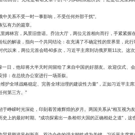
俄中关系不受一时一事影响，不受任何外部干扰”。
恢弘有力的篇章。
里姆林宫，风景旧曾谙。乔治大厅，两位元首相向而行，手紧紧握
的解读，指向一个共同结论：在充满了不确定性的世界里，此行释
以来，两位元首会晤40多次，习近平主席到访俄罗斯11次。这次
一日，他却将大半天时间留给了来自中国的好朋友。欢迎仪式、会
安排：在总统办公室进行一场茶叙。
护全球战略稳定、完善全球治理的建设性力量”，正如习近平主席
任何第三方。”
峥嵘时光深处，印刻着苦难辉煌的岁月。两国关系从“相互视为友
历史上的最好时期。“成功探索出一条相邻大国的正确相处之道”，这
易额逆风创新高。双边合作的强大韧性成为关键，习近平主席将此