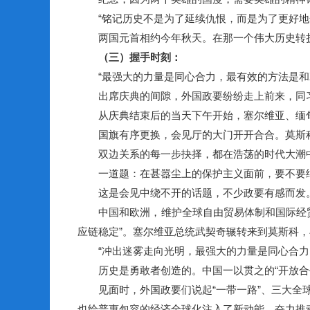
“铭记历史不是为了延续仇恨，而是为了更好地开
两国元首相约今年秋天。在那一个伟大历史转折
（三）握手时刻：
“最强大的力量是同心合力，最有效的方法是和
出席庆典的间隙，外国政要纷纷走上前来，同习
从庆典结束后的当天下午开始，塞尔维亚、缅甸
国旗有序更换，会见厅的大门开开合合。莫斯科的
双边关系的每一步抉择，都在浩荡的时代大潮中
一道题：在甚嚣尘上的保护主义面前，要不要继
这是会见中绕不开的话题，不少政要有感而发。一
中国和欧洲，维护全球自由贸易体制和国际经贸
应链稳定”。塞尔维亚总统武契奇辗转来到莫斯科，
“冲出迷雾走向光明，最强大的力量是同心合力，
历史是勇敢者创造的。中国一以贯之的“开放合作
见面时，外国政要们说起“一带一路”、三大全球
也给普惠包容的经济全球化注入了新动能，奋力推