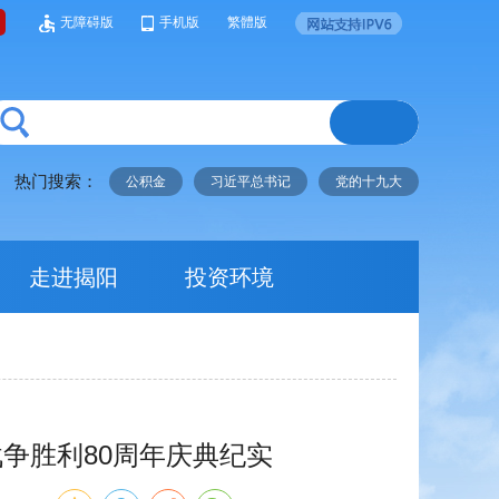
无障碍版
手机版
繁體版
热门搜索：
公积金
习近平总书记
党的十九大
走进揭阳
投资环境
争胜利80周年庆典纪实