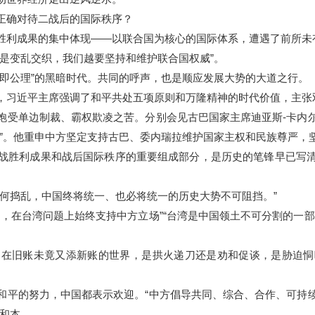
确对待二战后的国际秩序？
利成果的集中体现——以联合国为核心的国际体系，遭遇了前所未
变乱交织，我们越要坚持和维护联合国权威”。
公理”的黑暗时代。共同的呼声，也是顺应发展大势的大道之行。
习近平主席强调了和平共处五项原则和万隆精神的时代价值，主张
受单边制裁、霸权欺凌之苦。分别会见古巴国家主席迪亚斯-卡内尔
院”。他重申中方坚定支持古巴、委内瑞拉维护国家主权和民族尊严，
胜利成果和战后国际秩序的重要组成部分，是历史的笔锋早已写清
捣乱，中国终将统一、也必将统一的历史大势不可阻挡。”
在台湾问题上始终支持中方立场”“台湾是中国领土不可分割的一部
旧账未竟又添新账的世界，是拱火递刀还是劝和促谈，是胁迫恫
平的努力，中国都表示欢迎。“中方倡导共同、综合、合作、可持续
根和本。