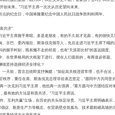
创未来。”习近平主席一次次从历史望向未来。
点的纪念日，中国将隆重纪念中国人民抗日战争胜利80周年。
衷共济”
近平主席握手寒暄。多是老朋友，有的不久前才见面，有的很快又
、古巴、委内瑞拉、斯洛伐克领导人，先后走进习近平主席下榻的
握手时刻，既有搬不走的邻居，也有“天涯若比邻”的遥远国度。
、在世界格局的大框架下进行。摆在人们面前的，有两道必答题。
续坚持选择经济全球化？
天前，普京总统即直抒胸臆：“加征高关税违背常理，也不合法，
秩序，重任在肩。斯洛伐克总理菲佐表态坚定，“愿同中方共同坚持
再一次见到习近平主席，他也再一次强调，“塞方愿与中方团结应对
最有效的方法是和衷共济。”习近平主席说。
、互利共赢”立场，在历史的关头弥足珍贵。习近平主席明确表示，
倡议、新质生产力等概念。在贸易壁垒筑孤岛、技术霸权砌高墙的
动世界经济走出逆风逆水。