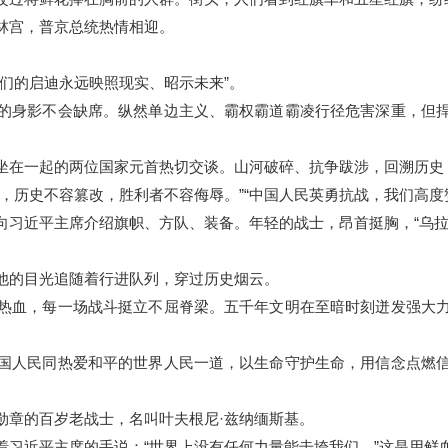
宫，普京总统热情相迎。
的启迪永远映照现实、昭示未来”。
身影不会缺席。纵然单边主义、霸权霸道霸凌行径危害深重，但捍
在一起的两位国家元首热切交谈。山河破碎、抗争跋涉，回溯历史
历史不容篡改，胜利者不容侮辱。”“中国人民英勇抗战，我们高度
近平主席介绍旗帜、方队、装备。年轻的战士，昂首挺胸，“乌拉
的目光追随着行进队列，穿过历史烟云。
血，每一场战斗挺立不屈脊梁。五千年文明在至暗时刻迸发强大力
人民同热爱和平的世界人民一道，以生命守护生命，用信念点燃信
章的百岁老战士，名叫叶夫根尼·兹纳缅斯基。
近平主席的手说：“世界上没有任何力量能击垮我们。”这是用鲜