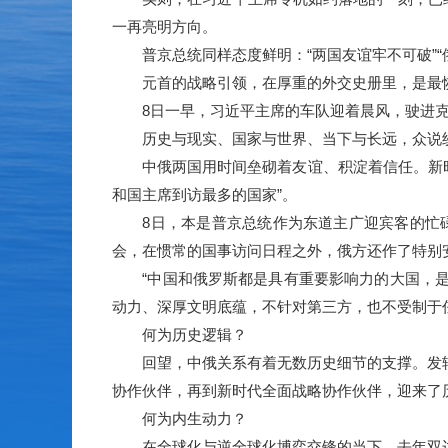
一再亮明方向。
普京总统同样态度鲜明：“两国友谊牢不可破”“
元首的战略引领，在厚重的外交史册里，是最
8日一早，习近平主席的车队迎着晨风，驶进克
历史与现实、国家与世界、当下与长远，众说纷纭
中俄两国用时间垒砌着友谊、积淀着信任。新时代
和国主席到访最多的国家”。
8日，本是普京总统作为东道主广迎宾客的忙碌
会，在惯常的国事访问日程之外，俄方还作了特别
“中国和俄罗斯都是具有重要影响力的大国，是维
动力、深厚文明底蕴，不针对第三方，也不受制于
何为历史逻辑？
回望，中俄关系有着无数历史细节的支撑。发轫于
协作伙伴，再到新时代全面战略协作伙伴，迎来了
何为内生动力？
在全球化与逆全球化博弈交锋的当下，去年双边贸