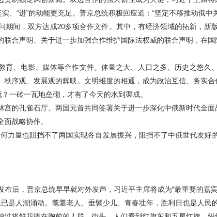
坚实、“进”的动能更充足。普京总统积极回应道：“坚定不移推动俄中
期间，双方达成20多项合作文件。其中，有经济领域的拓新，新版
的联合声明、关于进一步加强合作维护国际法权威的联合声明，在国
育、电影、媒体等合作文件。体量之大、人口之多、历史之悠久、
、秩序观、发展观的辉映。文明维度的相通，成为政治互信、务实合
？一砖一瓦地垒砌，才有了今天的水到渠成。
宫的孔雀石厅。两国元首共同签署关于进一步深化中俄新时代全面
全面战略协作。
何力量也阻挡不了两国实现各自发展振兴，阻挡不了中俄世代友好的
布后，普京总统早早就对外发声，习近平主席将成为“最重要的嘉宾
已是人潮涌动。耄耋老人、垂髫少儿、青春壮年，胜利日也是人民
过将鲜花捧在胸前的人群。街头，人们看到红旗车和五星红旗，纷