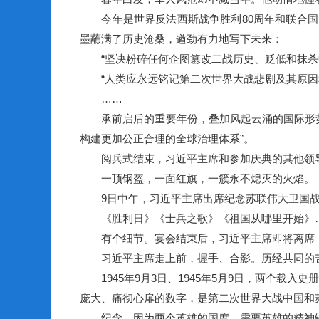
今年是世界反法西斯战争胜利80周年和联合国成
墨蘸满了历史沧桑，遒劲有力地写下未来：
“坚决粉碎任何企图篡改二战历史、贬低和抹杀中
“人类应永远铭记第二次世界大战悲剧及其原因和
……
承前启后的重要年份，叠加风起云涌的国际形势
构建更加公正合理的全球治理体系”。
阅兵式结束，习近平主席和参加庆典的其他领导
一顶钢盔，一面红旗，一簇永不熄灭的火焰。
9日中午，习近平主席出席纪念苏联伟大卫国战争
《胜利日》《士兵之歌》《祖国从哪里开始》…
有个细节。宴会结束后，习近平主席即将离席，
习近平主席走上前，握手、合影。历经共同的苦
1945年9月3日、1945年5月9日，两个载入
庞大、痛彻心扉的数字，是第二次世界大战中国和
纪念，因为两个英雄的国度，需要英雄的精神铸