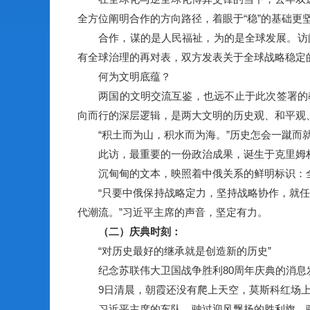
全方位阐明合作的方向路径，着眼于“稳”的基础更
合作，谋的是人民福祉，为的是全球发展。访问
有全球治理的再对表，双方发表关于全球战略稳定
何为文明底蕴？
两国的文明交流互鉴，也远不止于此次签署的教
向而行的深层逻辑，是两大文明的历史观、和平观
“积土而为山，积水而为海。”历史怎会一蹴而就
此访，最重要的一份政治成果，诞生于克里姆林
沉甸甸的文本，映照着中俄关系的鲜明标识：
“只要中俄保持战略定力，坚持战略协作，就任
代潮流。”习近平主席的声音，坚定有力。
（二）庆典时刻：
“对历史最好的继承就是创造新的历史”
纪念苏联伟大卫国战争胜利80周年庆典的消息发
9日清晨，朝霞还没有爬上天空，莫斯科红场上
习近平主席的车队，驶过迎风飘扬的胜利旗，驶