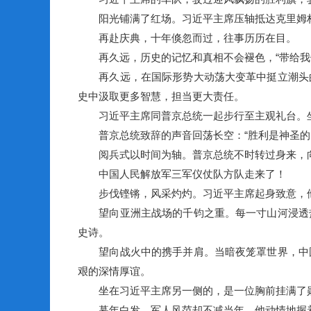
阳光铺满了红场。习近平主席压轴抵达克里姆林
再赴庆典，十年倏忽而过，往事历历在目。
再久远，历史的记忆和真相不会褪色，“带给我们
再久远，在国际形势大动荡大变革中挺立潮头的
史中汲取更多智慧，担当更大责任。
习近平主席同普京总统一起步行至主观礼台。坐
普京总统致辞的声音回荡长空：“胜利是神圣的，
阅兵式以时间为轴。普京总统不时转过身来，向习
中国人民解放军三军仪仗队方队走来了！
步伐铿锵，风采灼灼。习近平主席起身致意，他
望向亚洲主战场的千钧之重。每一寸山河浸透热
史诗。
望向战火中的携手并肩。当暗夜笼罩世界，中国
艰的深情厚谊。
坐在习近平主席另一侧的，是一位胸前挂满了勋
暮年白发，军人风范却不减当年。他动情地握着习