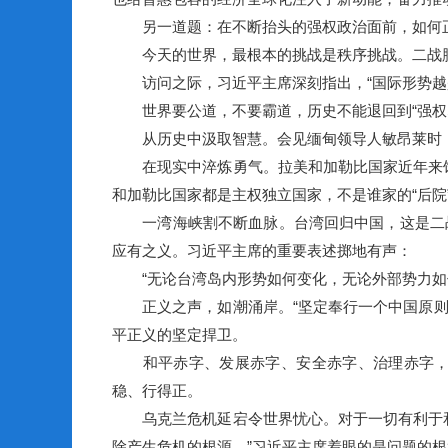
另一道题：在不断抬头的强权政治面前，如何正
今天的世界，最根本的挑战是秩序挑战。二战胜
访问之际，习近平主席深刻指出，“国际形势越是
世界要公道，不要霸道，历史不能退回到“强权即
从历史中汲取智慧。会见缅甸领导人敏昂莱时，
在现实中淬炼勇气。拉美和加勒比国家近年来饱
和加勒比国家都是主权独立国家，不是谁家的“后
一湾海峡割不断血脉。台湾回归中国，这是二战
应有之义。习近平主席的重要表述掷地有声：
“无论台湾岛内形势如何变化，无论外部势力如何
正义之声，如潮涌岸。“坚定奉行一个中国原则，
平正义的坚定捍卫。
和平赤字、发展赤字、安全赤字、治理赤字，在
稳、行得正。
乌克兰危机延宕令世界忧心。对于一切有利于和
除产生危机的根源。”习近平主席着眼的是问题的