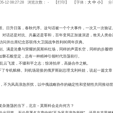
12 08:27:28
浏览次数：
-
【打印】
【字体：
大
中
小
】
分
。日升日落，春秋代序。这句话被一个个大事件，一次又一次验证
话还是对抗、共赢还是零和，百年变局正加速演进，攸关人类命运
访问并出席纪念苏联伟大卫国战争胜利80周年庆典。
刻。满是沧桑与荣耀的莫斯科红场，同样的声震长空，同样的步履铿
磐石般坚定，总有一种精神引领时代浩荡前行。
。乱云飞渡，不辍和平之志；惊涛拍岸，高扬合作之帆。
了专机舷梯。到机场迎接的俄罗斯副总理戈利科娃，说起一篇文章：
不为风高浪急所扰，以中俄战略协作的确定性和坚韧性共同推动世
杂激荡的当下，北京－莫斯科会走向何方？
回答。无论是署名文章中的“不为风高浪急所扰”，还是在克里姆林