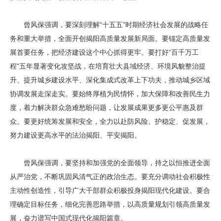
曾风保强调，要深刻理解“十五五”时期经济社会发展的战略任
务和重大举措，全面开创揭阳高质量发展新局面。要锚定高质量发
展首要任务，把经济建设这个中心抓得更牢。要打好“百千万工
程”五年显著变化攻坚战，在培育壮大县域经济、环境风貌整治提
升、提升城乡建设水平、深化集成式改革上下功夫，推动城乡区域
协调发展走深走实。要始终厚植为民情怀，加大保障和改善民生力
度，着力解决群众急难愁盼问题，让发展成果更多更公平惠及群
众。要更好统筹发展和安全，全力以赴防风险、护稳定、促发展，
努力建设更高水平的法治揭阳、平安揭阳。
曾风保强调，要坚持和加强党的全面领导，持之以恒推进全面
从严治党，不断巩固风清气正的政治生态。要充分调动社会积极性
主动性创造性，引导广大干部群众积极投身揭阳现代化建设。要合
理确定目标任务，细化完善思路举措，以高质量规划引领高质量发
展，奋力谱写中国式现代化揭阳篇章。