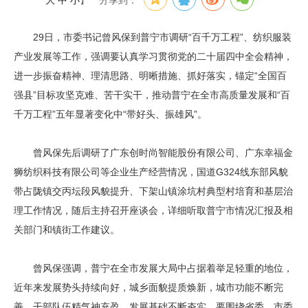
大
中
小
】
分享到：
29日，市委书记曾风保到普宁市调研“百千万工程”、纺织服装
产业发展等工作，强调要认真学习贯彻党的二十届四中全会精神，
进一步振奋精神、理清思路、明晰措施、抓好落实，锚定“全国百
强县”目标攻坚克难、苦干实干，推动普宁在全市高质量发展和“百
千万工程”五年显著变化中“带好头、振雄风”。
曾风保先后调研了广东创时尚智能股份有限公司、广东幸福金
狮纺织科技有限公司等企业生产经营情况，国道G324线东部风貌
带占陇镇交丙坛段风貌提升、下架山镇涂坑村典型村培育和基层治
理工作情况，随后主持召开座谈会，详细听取普宁市情况汇报及相
关部门和镇街工作建议。
曾风保强调，普宁在全市发展大局中占据着举足轻重的地位，
近年来发展势头持续向好，城乡面貌提质焕新，城市功能不断完
善，干部队伍精气神充盈，发展基础不断夯实。要围绕省委、市委