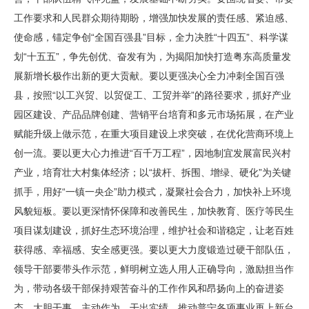
工作要求和人民群众期待期盼，增强加快发展的责任感、紧迫感、
使命感，锚定争创“全国百强县”目标，全力决胜“十四五”、科学谋
划“十五五”，争先创优、奋发有为，为揭阳加快打造粤东高质量发
展新增长极作出新的更大贡献。要以更强决心全力冲刺全国百强
县，按照“以工兴贸、以贸促工、工贸并举”的路径要求，抓好产业
园区建设、产品品牌创建、营销平台培育和多元市场拓展，在产业
赋能升级上做示范，在重大项目建设上求突破，在优化营商环境上
创一流。要以更大心力推进“百千万工程”，因地制宜发展富民兴村
产业，培育壮大村集体经济；以“拔杆、拆围、增绿、硬化”为关键
抓手，用好“一镇一央企”助力模式，凝聚社会合力，加快补上环境
风貌短板。要以更深情怀保障和改善民生，加快教育、医疗等民生
项目谋划建设，抓好生态环境治理，维护社会和谐稳定，让老百姓
获得感、幸福感、安全感更强。要以更大力度锻造过硬干部队伍，
领导干部要带头作示范，鲜明树立选人用人正确导向，激励担当作
为，带动各级干部保持艰苦奋斗的工作作风和昂扬向上的奋进姿
态，大胆干事、主动作为、干出实绩，推动普宁各项事业再上新台