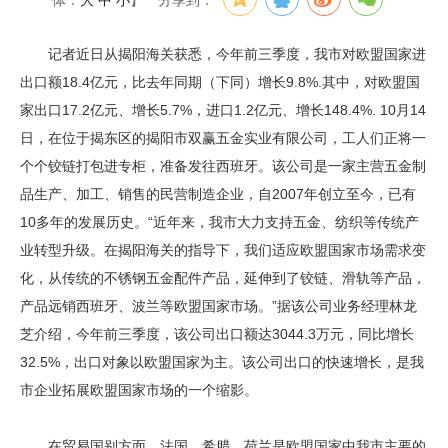
体：
大
中
小
】
分享到：
记者近日从揭阳海关获悉，今年前三季度，我市对欧盟国家进
出口额18.4亿元，比去年同期（下同）增长9.8%.其中，对欧盟国
家出口17.2亿元、增长5.7%，进口1.2亿元、增长148.4%. 10月14
日，在位于揭东区的揭阳市双赢五金实业有限公司，工人们正将一
个个铰链打包进专柜，准备发往西班牙。该公司是一家主营五金制
品生产、加工、销售的民营制造企业，自2007年创立至今，已有
10多年的发展历史。“近年来，我市大力支持五金、纺织等传统产
业转型升级。在揭阳海关的指导下，我们适应欧盟国家市场需求变
化，从传统的不锈钢五金配件产品，延伸到了铰链、滑轨等产品，
产品远销西班牙、波兰等欧盟国家市场。”据该公司业务经理林龙
芝介绍，今年前三季度，该公司出口额达3044.3万元，同比增长
32.5%，出口对象以欧盟国家为主。该公司出口的快速增长，是我
市企业拓展欧盟国家市场的一个缩影。
在贸易国别方面，法国、希腊、荷兰是欧盟国家中我市主要的