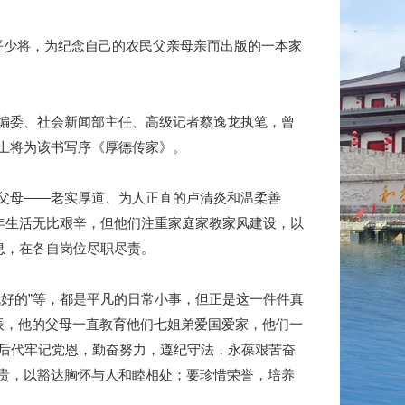
少将，为纪念自己的农民父亲母亲而出版的一本家
编委、社会新闻部主任、高级记者蔡逸龙执笔，曾
上将为该书写序《厚德传家》。
父母——老实厚道、为人正直的卢清炎和温柔善
早年生活无比艰辛，但他们注重家庭家教家风建设，以
息，在各自岗位尽职尽责。
挑好的”等，都是平凡的日常小事，但正是这一件件真
辰，他的父母一直教育他们七姐弟爱国爱家，他们一
育后代牢记党恩，勤奋努力，遵纪守法，永葆艰苦奋
贵，以豁达胸怀与人和睦相处；要珍惜荣誉，培养