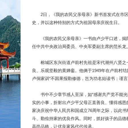
2日，《我的农民父亲母亲》新书首发式在市区
史，并以这种特别的方式为祖国母亲庆祝生日。
《我的农民父亲母亲》一书由卢少平口述，揭阳
任中共中央政治局委员、中央军委副主席的范长龙
榕城区东兴街道卢前村先祖是宋代潮州八贤之一
良、乐观坚毅的黄婵銮。他俩于1949年在卢前村
卢侗家训“不因果报勤修德，岂为功名始读书；谨
书中不少章节感人至深，如“感谢共产党不能光喊在
实的小事，折射出卢少平父母正直善良、懂得感恩
家决庆祝中华人民共和国成立76周年之际，以此
斗、勤俭持家的优良作风。同时，抓好孩子的品德
高尚品格，让优良家风代代传承。