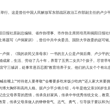
举行。这是曾任中国人民解放军东部战区政治工作部副主任的卢少平
日报社原副总编辑、省作协理事、市作协主席郑培亮和揭阳日报社
上将题写《卢侗家训》，曾任中共中央委员、国防大学政委的赵可铭
卢侗，《我的农民父亲母亲》一书的主人公是卢侗后裔、卢少平的
结婚成家，生活、劳动了几十年，养育了五男二女共7个孩子。尽管
言宜守三缄训，处事常悬百忍图”教育培养子女。他们的儿女个个有出
嘴上”“对待老人要孝敬”“会餐要多吃米饭少吃肉”“还人家大米要
的博大胸怀和高尚人格。据卢少平少将介绍，今年是他父亲100岁生
书纪念父母养育的恩情，传承良好家风，传承中华优秀传统文化，教
教育，传承父母亲做人的铮铮骨气、志气、勇气，引导孩子要以和为