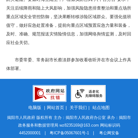
关注后续降雨和陆上大风影响，加强风险隐患排查整治和重点场所
重点区域安全管控防御，坚决果断转移涉险区域群众。要强化值班
值守，做好应急处置准备，提前向重点区域预置应急力量和装备，
及时、准确、规范报送灾情险情信息，加强网络舆情监测，及时回
应社会关切。
市委常委、常务副市长蔡淡群参加收看收听并在市会议上作具
体部署。
电脑版
|
网站首页
|
关于我们
|
站点地图
揭阳市人民政府 版权所有 主办：揭阳市人民政府办公室 承办：揭阳市
政务服务和数据管理局
wz8235169@163.com
网站标识码
4452000001 |
粤ICP备05067601号-1
|
粤公网安备