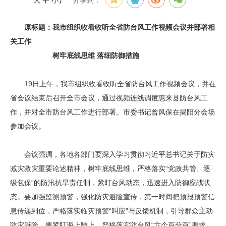
大
中
小
】
分享到：
原标题：我市组织收看收听全省防台风工作视频会议并部署相
关工作
树牢底线思维 落细防御措施
19日上午，我市组织收看收听全省防台风工作视频会议，并在
省会议结束后召开全市会议，通过视频连线调度惠来县防台风工
作，并对全市防台风工作进行部署。市委书记曾风保在揭阳分会场
参加会议。
会议强调，各地各部门要深入学习贯彻习近平总书记关于防灾
减灾救灾重要论述精神，树牢底线思维，严格落实“党政共管、逐
级包保”的防汛抗旱责任制，紧盯台风动态，迅速进入防御应战状
态。要加强监测预警，强化防灾避险宣传，第一时间把预报预警信
息传递到位，严格落实临灾预警“叫应”与反馈机制，引导群众主动
防灾避险。要紧盯海上陆上，严格落实防台风“六个百分百”要求，