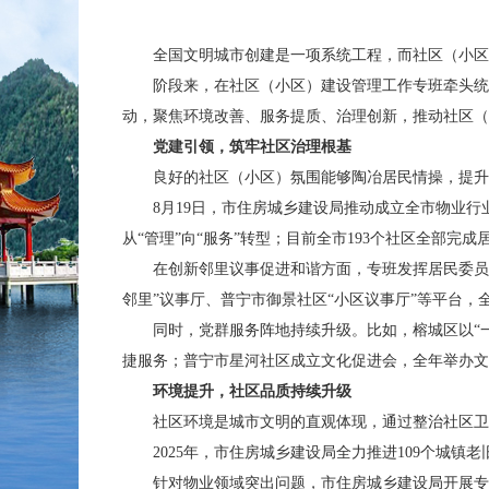
全国文明城市创建是一项系统工程，而社区（小区）
阶段来，在社区（小区）建设管理工作专班牵头统筹
动，聚焦环境改善、服务提质、治理创新，推动社区（
党建引领，筑牢社区治理根基
良好的社区（小区）氛围能够陶冶居民情操，提升文
8月19日，市住房城乡建设局推动成立全市物业行业
从“管理”向“服务”转型；目前全市193个社区全部
在创新邻里议事促进和谐方面，专班发挥居民委员会
邻里”议事厅、普宁市御景社区“小区议事厅”等平台，
同时，党群服务阵地持续升级。比如，榕城区以“一中心
捷服务；普宁市星河社区成立文化促进会，全年举办文化
环境提升，社区品质持续升级
社区环境是城市文明的直观体现，通过整治社区卫生
2025年，市住房城乡建设局全力推进109个城镇老旧小
针对物业领域突出问题，市住房城乡建设局开展专项整