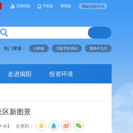
无障碍版
手机版
繁體版
热门搜索：
公积金
习近平总书记
党的十九大
走进揭阳
投资环境
社区新图景
中
小
】
分享到：