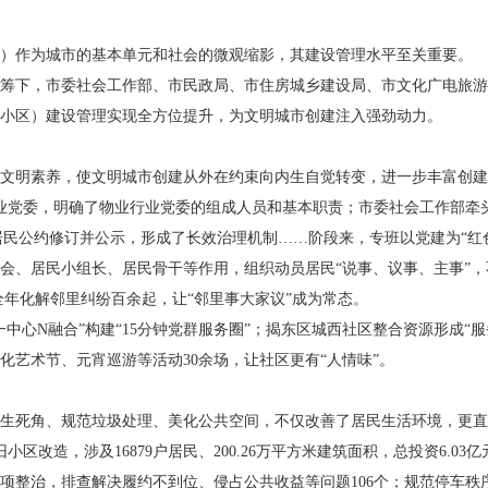
作为城市的基本单元和社会的微观缩影，其建设管理水平至关重要。
下，市委社会工作部、市民政局、市住房城乡建设局、市文化广电旅游
小区）建设管理实现全方位提升，为文明城市创建注入强劲动力。
明素养，使文明城市创建从外在约束向内生自觉转变，进一步丰富创建
党委，明确了物业行业党委的组成人员和基本职责；市委社会工作部牵头
完成居民公约修订并公示，形成了长效治理机制……阶段来，专班以党建为“
、居民小组长、居民骨干等作用，组织动员居民“说事、议事、主事”，
全年化解邻里纠纷百余起，让“邻里事大家议”成为常态。
N融合”构建“15分钟党群服务圈”；揭东区城西社区整合资源形成“服务
艺术节、元宵巡游等活动30余场，让社区更有“人情味”。
死角、规范垃圾处理、美化公共空间，不仅改善了居民生活环境，更直
区改造，涉及16879户居民、200.26万平方米建筑面积，总投资6.03
治，排查解决履约不到位、侵占公共收益等问题106个；规范停车秩序