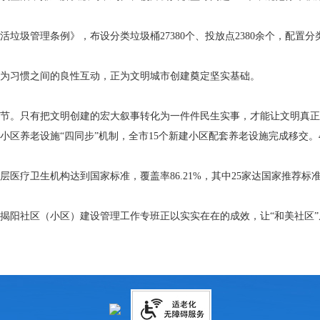
理条例》，布设分类垃圾桶27380个、投放点2380余个，配置分类收
。
习惯之间的良性互动，正为文明城市创建奠定坚实基础。
。只有把文明创建的宏大叙事转化为一件件民生实事，才能让文明真正
老设施“四同步”机制，全市15个新建小区配套养老设施完成移交。46家
疗卫生机构达到国家标准，覆盖率86.21%，其中25家达国家推荐标准
阳社区（小区）建设管理工作专班正以实实在在的成效，让“和美社区”