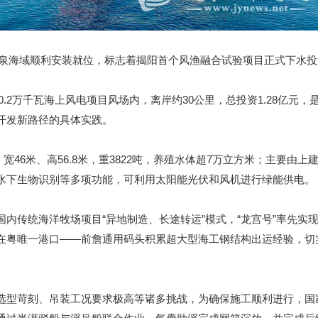
泉海域顺利安装就位，标志着揭阳首个风渔融合试验项目正式下水投
.2万千瓦海上风电项目风场内，离岸约30公里，总投资1.28亿元
体开发新路径的具体实践。
46米、高56.8米，重3822吨，养殖水体超7万立方米；主要由
水下生物识别等多项功能，可利用太阳能光伏和风机进行绿能供电。
统海洋牧场项目“异地制造、长途转运”模式，“龙宫号”率先实现
在粤唯一港口——前詹通用码头积累超大型海工钢结构出运经验，切
型苛刻、吊装工况要求极高等诸多挑战，为确保施工顺利进行，国