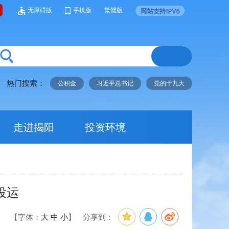
无障碍版
手机版
繁體版
热门搜索：
公积金
习近平总书记
党的十九大
走进揭阳
投资环境
投运
】
【字体：
大
中
小
】
分享到：