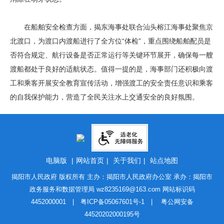
在船舶安全检查方面，揭东海事处联合汕头榕江海事处聚焦京
北渡口，为渡口内渡船进行了全方位“体检”，重点围绕船舶配员是
否符合规定、航行设备是否正常运行等关键环节展开，确保每一艘
渡船都处于良好的适航状态。值得一提的是，海事部门还积极向渡
工和乘客开展安全教育宣传活动，增强渡工的安全责任意识和乘客
的自我保护能力，营造了全民关注水上交通安全的良好氛围。
电脑版
|
网站首页
|
关于我们
|
站点地图
揭阳市人民政府 版权所有 主办：揭阳市人民政府办公室 承办：揭阳市
政务服务和数据管理局
wz8235169@163.com
网站标识码
4452000001 |
粤ICP备05067601号-1
|
粤公网安备
44520202000195号