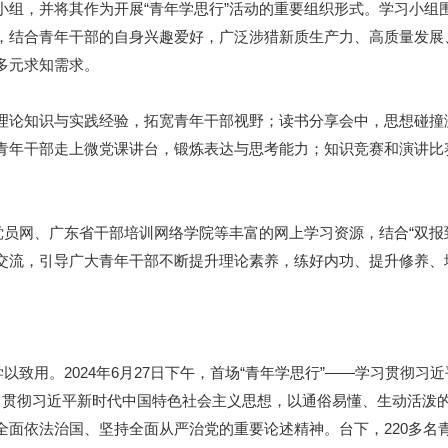
，并将其作为开展“青年学思行”活动的重要组织形式。学习小组
，结合青年干部的自身兴趣爱好，广泛涉猎新质生产力、高质量发展、
多元求知需求。
论知识与实践经验，拓宽青年干部视野；读书分享会中，思想碰撞
青年干部走上微党课讲台，锻炼表达与思考能力；知识竞赛和演讲比
员网、广东省干部培训网络学院等丰富的网上学习资源，结合“双报
交流，引导广大青年干部不断提升理论素养，练好内功、提升修养、
致用。2024年6月27日下午，首场“青年学思行”——学习贯彻习
习贯彻习近平新时代中国特色社会主义思想，以通俗易懂、生动活泼
全面依法治国、坚持全面从严治党的重要论述精神。台下，220多名