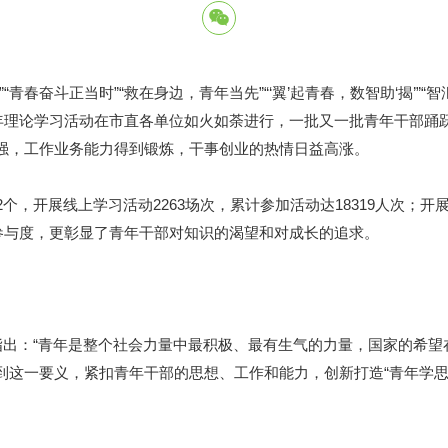
奋斗正当时”“救在身边，青年当先”“‘翼’起青春，数智助‘揭’”“智
青年理论学习活动在市直各单位如火如荼进行，一批又一批青年干部踊
强，工作业务能力得到锻炼，干事创业的热情日益高涨。
开展线上学习活动2263场次，累计参加活动达18319人次；开展线
参与度，更彰显了青年干部对知识的渴望和对成长的追求。
出：“青年是整个社会力量中最积极、最有生气的力量，国家的希望
到这一要义，紧扣青年干部的思想、工作和能力，创新打造“青年学思