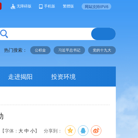
无障碍版
手机版
繁體版
热门搜索：
公积金
习近平总书记
党的十九大
走进揭阳
投资环境
动
【字体：
大
中
小
】
分享到：