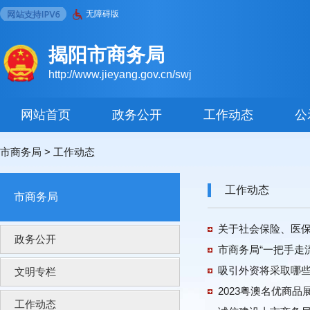
无障碍版
揭阳市商务局
http://www.jieyang.gov.cn/swj
网站首页
政务公开
工作动态
公
市商务局
>
工作动态
工作动态
市商务局
关于社会保险、医
政务公开
市商务局“一把手走流
吸引外资将采取哪
文明专栏
2023粤澳名优商品
工作动态