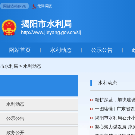
无障碍版
揭阳市水利局
http://www.jieyang.gov.cn/slj
网站首页
水利动态
公示公告
|
|
|
市水利局
>
水利动态
水利动态
精耕深蓝，加快建设
水利动态
一图读懂 | 广东
揭阳市水利局召开
公示公告
凝心聚力谋发展 踔
政务公开