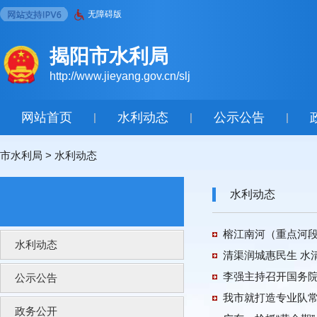
无障碍版
揭阳市水利局
http://www.jieyang.gov.cn/slj
网站首页
水利动态
公示公告
|
|
|
市水利局
>
水利动态
水利动态
榕江南河（重点河段
水利动态
清渠润城惠民生 水
李强主持召开国务
公示公告
我市就打造专业队
政务公开