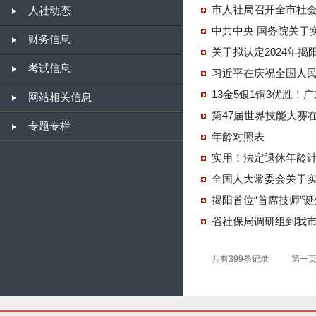
市人社局召开全市社
人社动态
中共中央 国务院关于
财务信息
关于拟认定2024年
考试信息
习近平在庆祝全国人民
13金5银1铜3优胜！
网站相关信息
第47届世界技能大赛在
专题专栏
年龄对照表
实用！法定退休年龄
全国人大常委会关于
揭阳首位“首席技师”诞
省社保局调研组到我
共有399条记录
第一