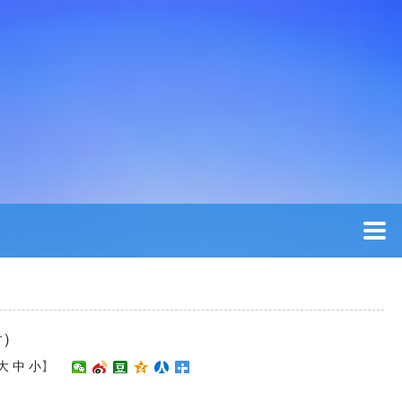
看）
大
中
小
】