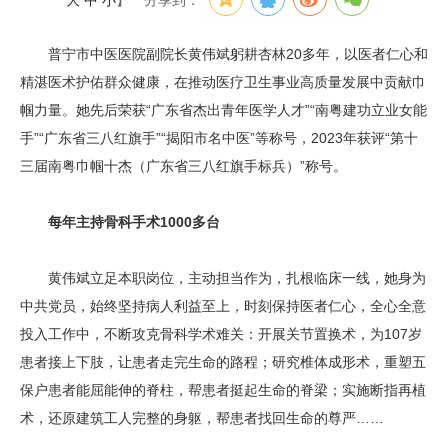
大
中
小
】
分享到：
普宁市中医医院副院长黄伟斌躬耕杏林20多年，以医者仁心和
精湛医术护佑群众健康，在推动医疗卫生事业高质量发展中贡献巾
帼力量。她先后荣获“广东省杰出青年医学人才”“南粤建功立业女能
手”“广东省三八红旗手”“揭阳市名中医”等称号，2023年获评“第十
三届南粤巾帼十杰（广东省三八红旗手标兵）”称号。
每年主持骨科手术1000多台
黄伟斌立足本职岗位，主动担当作为，扎根临床一线，她身为
中共党员，始终坚持病人利益至上，时刻保持医者仁心，全心全意
投入工作中，不断攻克骨科学术难关：开展关节置换术，为107岁
患者接上下肢，让患者走完生命的路程；研究椎体成形术，重塑五
保户患者能屈能伸的脊柱，帮患者挺起生命的脊梁；实施断指再植
术，还原建筑工人完整的身躯，帮患者找回生命的尊严……