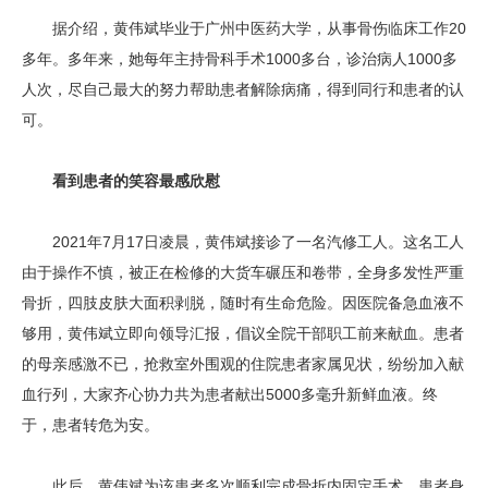
据介绍，黄伟斌毕业于广州中医药大学，从事骨伤临床工作20
多年。多年来，她每年主持骨科手术1000多台，诊治病人1000多
人次，尽自己最大的努力帮助患者解除病痛，得到同行和患者的认
可。
看到患者的笑容最感欣慰
2021年7月17日凌晨，黄伟斌接诊了一名汽修工人。这名工人
由于操作不慎，被正在检修的大货车碾压和卷带，全身多发性严重
骨折，四肢皮肤大面积剥脱，随时有生命危险。因医院备急血液不
够用，黄伟斌立即向领导汇报，倡议全院干部职工前来献血。患者
的母亲感激不已，抢救室外围观的住院患者家属见状，纷纷加入献
血行列，大家齐心协力共为患者献出5000多毫升新鲜血液。终
于，患者转危为安。
此后，黄伟斌为该患者多次顺利完成骨折内固定手术。患者身