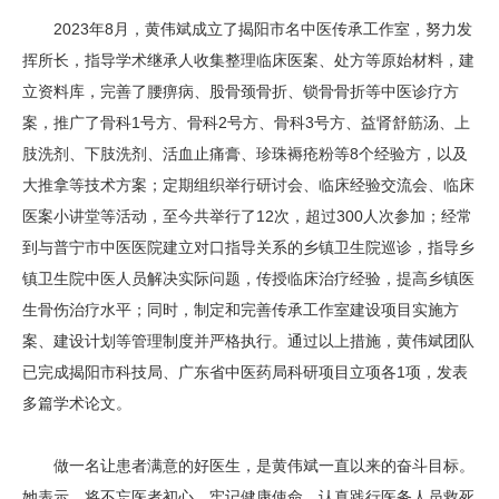
2023年8月，黄伟斌成立了揭阳市名中医传承工作室，努力发
挥所长，指导学术继承人收集整理临床医案、处方等原始材料，建
立资料库，完善了腰痹病、股骨颈骨折、锁骨骨折等中医诊疗方
案，推广了骨科1号方、骨科2号方、骨科3号方、益肾舒筋汤、上
肢洗剂、下肢洗剂、活血止痛膏、珍珠褥疮粉等8个经验方，以及
大推拿等技术方案；定期组织举行研讨会、临床经验交流会、临床
医案小讲堂等活动，至今共举行了12次，超过300人次参加；经常
到与普宁市中医医院建立对口指导关系的乡镇卫生院巡诊，指导乡
镇卫生院中医人员解决实际问题，传授临床治疗经验，提高乡镇医
生骨伤治疗水平；同时，制定和完善传承工作室建设项目实施方
案、建设计划等管理制度并严格执行。通过以上措施，黄伟斌团队
已完成揭阳市科技局、广东省中医药局科研项目立项各1项，发表
多篇学术论文。
做一名让患者满意的好医生，是黄伟斌一直以来的奋斗目标。
她表示，将不忘医者初心，牢记健康使命，认真践行医务人员救死