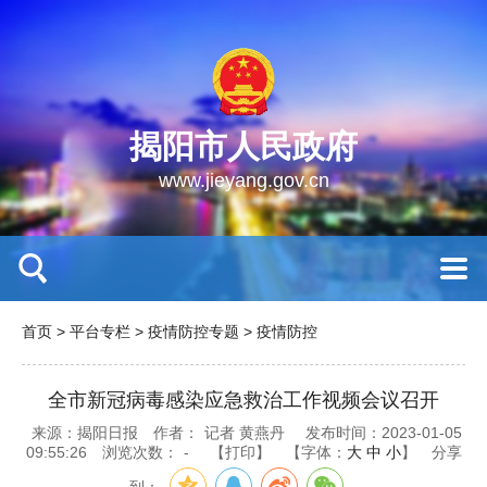
揭阳市人民政府
www.jieyang.gov.cn
首页
>
平台专栏
>
疫情防控专题
>
疫情防控
全市新冠病毒感染应急救治工作视频会议召开
来源：揭阳日报
作者：
记者 黄燕丹
发布时间：2023-01-05
09:55:26
浏览次数：
-
【打印】
【字体：
大
中
小
】
分享