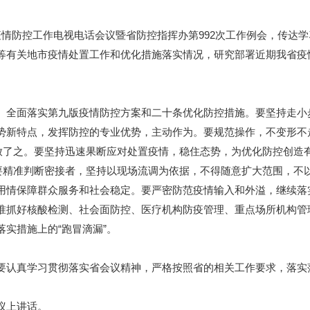
防控工作电视电话会议暨省防控指挥办第992次工作例会，传达学
等有关地市疫情处置工作和优化措施落实情况，研究部署近期我省疫
全面落实第九版疫情防控方案和二十条优化防控措施。要坚持走小
势新特点，发挥防控的专业优势，主动作为。要规范操作，不变形不
一放了之。要坚持迅速果断应对处置疫情，稳住态势，为优化防控创造
。要精准判断密接者，坚持以现场流调为依据，不得随意扩大范围，不
用情保障群众服务和社会稳定。要严密防范疫情输入和外溢，继续落实
准抓好核酸检测、社会面防控、医疗机构防疫管理、重点场所机构管
实措施上的“跑冒滴漏”。
认真学习贯彻落实省会议精神，严格按照省的相关工作要求，落实
议上讲话。