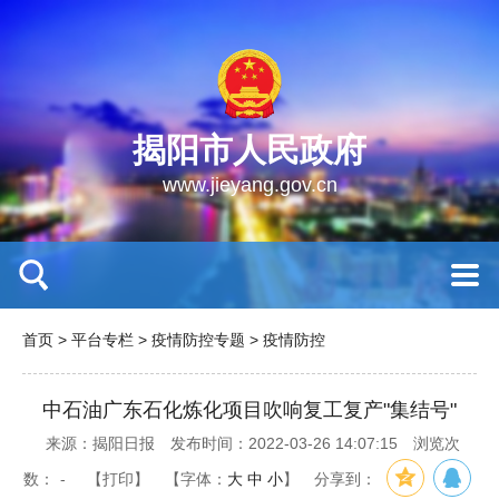
揭阳市人民政府
www.jieyang.gov.cn
首页
>
平台专栏
>
疫情防控专题
>
疫情防控
中石油广东石化炼化项目吹响复工复产"集结号"
来源：揭阳日报
发布时间：2022-03-26 14:07:15
浏览次
数：
-
【打印】
【字体：
大
中
小
】
分享到：