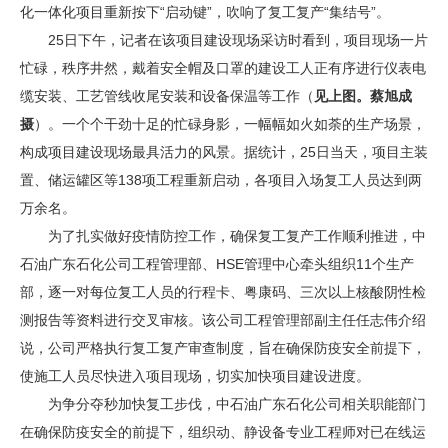
化一体化项目重新按下“启动键”，吹响了复工复产“集结号”。
25日下午，记者在该项目建设现场采访时看到，项目现场一片
忙碌，秩序井然，戴着安全帽及口罩的建设工人正有序进行仪表电
缆安装、工艺管线收尾安装和设备保温等工作（
见上图。蔡旭成
摄
）。一个个干劲十足的忙碌身影，一幅幅如火如荼的生产场景，
构成项目建设现场最具活力的风景。据统计，25日当天，项目主装
置、储运罐区等138项工程重新启动，各项目入场复工人员达到两
万余名。
为了扎实做好疫情防控工作，确保复工复产工作顺利推进，中
石油广东石化公司工程管理部、HSE管理中心牵头组织11个生产
部，逐一对每位复工人员的行程卡、粤康码、三次以上核酸阴性检
测报告等资料进行交叉审核。该公司工程管理部副主任任志伟介绍
说，公司严格执行复工复产审查制度，旨在确保防疫安全前提下，
使施工人员尽快进入项目现场，切实加快项目建设进度。
为争分夺秒加快复工步伐，中石油广东石化公司相关职能部门
在确保防疫安全的前提下，组织动、静设备专业工程师对已在线运