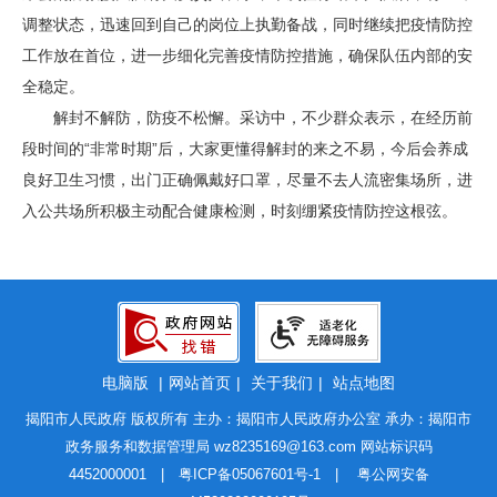
调整状态，迅速回到自己的岗位上执勤备战，同时继续把疫情防控
工作放在首位，进一步细化完善疫情防控措施，确保队伍内部的安
全稳定。
解封不解防，防疫不松懈。采访中，不少群众表示，在经历前
段时间的“非常时期”后，大家更懂得解封的来之不易，今后会养成
良好卫生习惯，出门正确佩戴好口罩，尽量不去人流密集场所，进
入公共场所积极主动配合健康检测，时刻绷紧疫情防控这根弦。
电脑版
|
网站首页
|
关于我们
|
站点地图
揭阳市人民政府 版权所有 主办：揭阳市人民政府办公室 承办：揭阳市
政务服务和数据管理局
wz8235169@163.com
网站标识码
4452000001 |
粤ICP备05067601号-1
|
粤公网安备