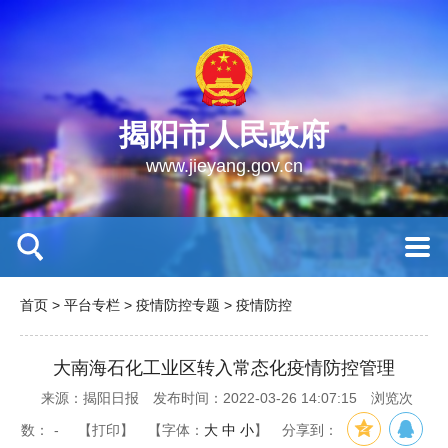
揭阳市人民政府
www.jieyang.gov.cn
首页
>
平台专栏
>
疫情防控专题
>
疫情防控
大南海石化工业区转入常态化疫情防控管理
来源：揭阳日报
发布时间：2022-03-26 14:07:15
浏览次
数：
-
【打印】
【字体：
大
中
小
】
分享到：