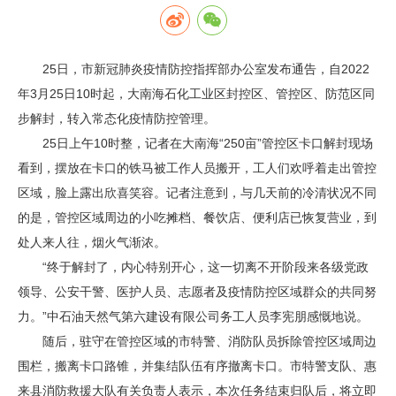
25日，市新冠肺炎疫情防控指挥部办公室发布通告，自2022
年3月25日10时起，大南海石化工业区封控区、管控区、防范区同
步解封，转入常态化疫情防控管理。
25日上午10时整，记者在大南海“250亩”管控区卡口解封现场
看到，摆放在卡口的铁马被工作人员搬开，工人们欢呼着走出管控
区域，脸上露出欣喜笑容。记者注意到，与几天前的冷清状况不同
的是，管控区域周边的小吃摊档、餐饮店、便利店已恢复营业，到
处人来人往，烟火气渐浓。
“终于解封了，内心特别开心，这一切离不开阶段来各级党政
领导、公安干警、医护人员、志愿者及疫情防控区域群众的共同努
力。”中石油天然气第六建设有限公司务工人员李宪朋感慨地说。
随后，驻守在管控区域的市特警、消防队员拆除管控区域周边
围栏，搬离卡口路锥，并集结队伍有序撤离卡口。市特警支队、惠
来县消防救援大队有关负责人表示，本次任务结束归队后，将立即