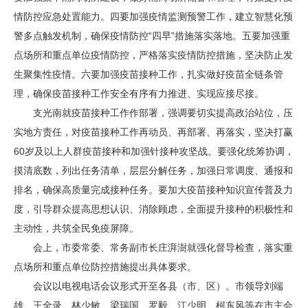
情防控应急处置能力。四要加强疫情监测预警工作，建立智慧化预
警多点触发机制，确保疫情防控“四早”措施落实落地。五要加强重
点场所和重点单位疫情防控，严格落实疫情防控措施，坚决防止发
生聚集性疫情。六要加强疫苗接种工作，扎实做好疫苗全链条管
理，确保疫苗接种工作安全有序有力推进、实现应接尽接。
支光南就疫苗接种工作作部署，强调要切实提高政治站位，压
实地方责任，对疫苗接种工作再动员、再部署、再落实，坚决打赢
60岁及以上人群疫苗接种和加强针接种攻坚战。要强化统筹协调，
摸清底数，列出任务清单，层层分解任务，加强日常调度、通报和
排名，确保高质量完成接种任务。要加大疫苗接种知识宣传普及力
度，引导群众提高思想认识、消除顾虑，全面提升接种的积极性和
主动性，共筑全民免疫屏障。
会上，市委常委、常务副市长庄湃澍就强化督导检查，落实重
点场所和重点单位防控措施提出具体要求。
会议以电视电话会议形式开至各县（市、区）。市领导刘端
雄、王全录、林少敏、梁瑞国、罗毅、江少明、柯东风等在市主会