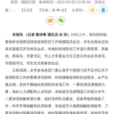
来源：揭阳日报
发布时间：2022-03-20 13:05:56
浏览次
数：
-
【打印】
【字体：
大
中
小
】
分享到：
本报讯 （记者 蔡泽青 通讯员 吉 宗）
19日上午，我市组织收
看收听全国新冠肺炎疫情防控工作电视电话会议，并在全国会议结
束后接着召开市相关会议，对做好疫情防控工作进行再部署、再推
动、再落实。市委书记、市人大常委会主任王胜主持会议并讲话。
市委副书记、市长支光南参加会议。
王胜强调，全市各地各部门要认真学习贯彻习近平总书记关于
疫情防控工作的重要讲话精神，时刻绷紧疫情防控这根弦，从严从
紧从细，坚持不懈做好疫情防控各项工作。一要加强流调溯源力
量，做好人力调配和人员培训，有效提升流调溯源工作能力水平。
二要加强核酸检测力量，做好采样队伍建设、设备和物资储备工
作，科学开展核酸和抗原检测，有效提升大规模核酸检测效率。三
要加强集中隔离场所建设，做好隔离场所储备和管理，有效提升疫