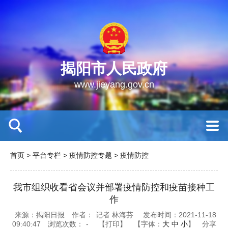
揭阳市人民政府
www.jieyang.gov.cn
首页
>
平台专栏
>
疫情防控专题
>
疫情防控
我市组织收看省会议并部署疫情防控和疫苗接种工
作
来源：揭阳日报
作者：
记者 林海芬
发布时间：2021-11-18
09:40:47
浏览次数：
-
【打印】
【字体：
大
中
小
】
分享