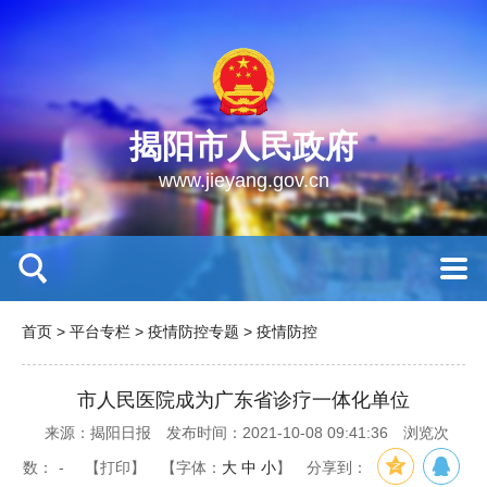
揭阳市人民政府
www.jieyang.gov.cn
首页
>
平台专栏
>
疫情防控专题
>
疫情防控
市人民医院成为广东省诊疗一体化单位
来源：揭阳日报
发布时间：2021-10-08 09:41:36
浏览次
数：
-
【打印】
【字体：
大
中
小
】
分享到：