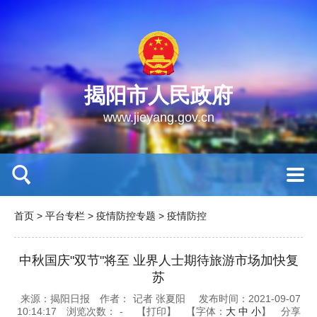
揭阳市人民政府
www.jieyang.gov.cn
首页
>
平台专栏
>
疫情防控专题
>
疫情防控
中秋国庆"双节"将至 业界人士期待旅游市场加快复
苏
来源：揭阳日报
作者：
记者 张夏阳
发布时间：2021-09-07
10:14:17
浏览次数：
-
【打印】
【字体：
大
中
小
】
分享