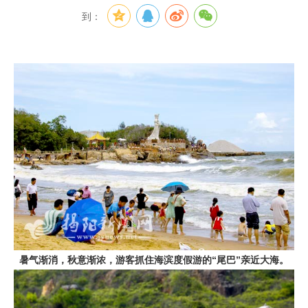
到：
暑气渐消，秋意渐浓，游客抓住海滨度假游的“尾巴”亲近大海。