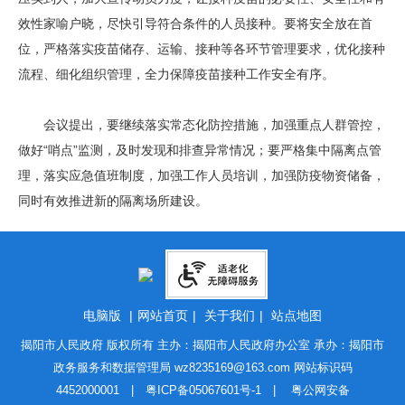
效性家喻户晓，尽快引导符合条件的人员接种。要将安全放在首
位，严格落实疫苗储存、运输、接种等各环节管理要求，优化接种
流程、细化组织管理，全力保障疫苗接种工作安全有序。
会议提出，要继续落实常态化防控措施，加强重点人群管控，
做好“哨点”监测，及时发现和排查异常情况；要严格集中隔离点管
理，落实应急值班制度，加强工作人员培训，加强防疫物资储备，
同时有效推进新的隔离场所建设。
电脑版
|
网站首页
|
关于我们
|
站点地图
揭阳市人民政府 版权所有 主办：揭阳市人民政府办公室 承办：揭阳市
政务服务和数据管理局
wz8235169@163.com
网站标识码
4452000001 |
粤ICP备05067601号-1
|
粤公网安备