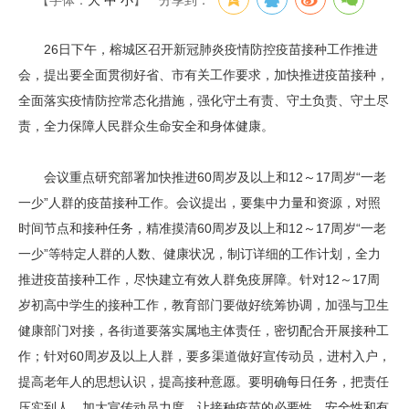
【字体：
大
中
小
】
分享到：
26日下午，榕城区召开新冠肺炎疫情防控疫苗接种工作推进
会，提出要全面贯彻好省、市有关工作要求，加快推进疫苗接种，
全面落实疫情防控常态化措施，强化守土有责、守土负责、守土尽
责，全力保障人民群众生命安全和身体健康。
会议重点研究部署加快推进60周岁及以上和12～17周岁“一老
一少”人群的疫苗接种工作。会议提出，要集中力量和资源，对照
时间节点和接种任务，精准摸清60周岁及以上和12～17周岁“一老
一少”等特定人群的人数、健康状况，制订详细的工作计划，全力
推进疫苗接种工作，尽快建立有效人群免疫屏障。针对12～17周
岁初高中学生的接种工作，教育部门要做好统筹协调，加强与卫生
健康部门对接，各街道要落实属地主体责任，密切配合开展接种工
作；针对60周岁及以上人群，要多渠道做好宣传动员，进村入户，
提高老年人的思想认识，提高接种意愿。要明确每日任务，把责任
压实到人，加大宣传动员力度，让接种疫苗的必要性、安全性和有