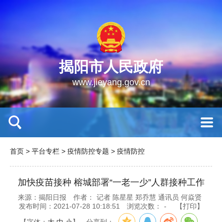
揭阳市人民政府
www.jieyang.gov.cn
首页
>
平台专栏
>
疫情防控专题
>
疫情防控
加快疫苗接种 榕城部署“一老一少”人群接种工作
来源：揭阳日报
作者：
记者 陈星星 郑乔慧 通讯员 何焱贤
发布时间：2021-07-28 10:18:51
浏览次数：
-
【打印】