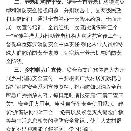
二、养老机构护平安。
结合全市养老机构特点类
型和消防安全短板问题，分别联合市、县两级民政
和卫健部门，通过全市举办一次警示约谈、全面开
展一次宣传培训、全员组织一次疏散演练等“三个
一”宣传举措大力推动养老机构火灾防范宣传工作，
督促单位落实消防安全主体责任,强化从业人员和特
殊人群的消防安全素质，切实筑牢养老机构消防安
全防线。
三、乡村喇叭广宣传。
联合市文广旅体局大力开
展乡村消防安全宣传，主要根据广大村居实际精心
编写消防安全系列宣传资料，将消防知识纳入全市
应急广播播放内容，每日定时播报家庭“三清三查四
关”、安全用火用电、电动自行车安全使用规范、建
筑“拆窗破网”和“三合一”危害以及紧急灭火避险自救
等与生活息息相关的消防安全常识，使广大农村群
众足不出户就能了解消防、学习消防。