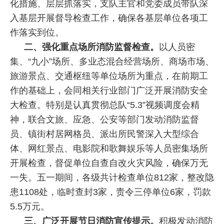
化措施、层层抓落实，支队主官和党委成员带队深
入基层开展督导检查工作，确保各基层单位各项工
作落实到位。
二、强化重点场所消防监督检查。
以人员密
集、“九小”场所、多业态混合经营场所、商场市场、
旅游景点、交通枢纽等单位场所为重点，在前期工
作的基础上，会同相关行业部门广泛开展消防安全
大检查。特别是认真贯彻总队“5.3”视频调度会精
神，联合文旅、应急、公安等部门发动消防监督
员、镇街村居网格员、派出所民警深入大型综合
体、网红景点、电影院和歌舞娱乐等人员密集场所
开展检查，督促单位自查自改火灾风险，确保万无
一失。五一期间，各级共计检查单位812家，整改隐
患1108处，临时查封3家，责令三停单位6家，罚款
5.5万元。
三、广泛开展节日消防宣传提示。
积极发动消防