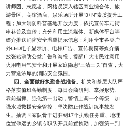
讲师团、志愿者、网格员深入辖区商业综合体、旅
游景区、宾馆酒店、娱乐场所开展“3+N”素质提升工
程；加大消防科普基地开放力度，依托宣传车走街
串巷普及宣传；充分利用主流媒体、新媒体平台等
媒介推送消防安全温馨提示信息；利用全市各类户
外LED电子显示屏、电梯广告、宣传橱窗等媒介播
放张贴消防公益广告和海报，提醒广大市民注意用
火用电用气安全和开展家庭隐患“三清三关”自查，大
力营造浓厚的消防安全氛围。
四、全面做好执勤备战准备。
机关和基层大队严
格落实值班备勤制度，每日会商研判、掌握形势、
靠前指挥。强化第一出动，警情上调一个等级，加
强水域救援安全管控，坚决防止作战训练事故发
生。抽调国家队骨干进驻到17个执勤任务重、地理
位置僻远的乡镇专职队开展前置执勤，加强第一到