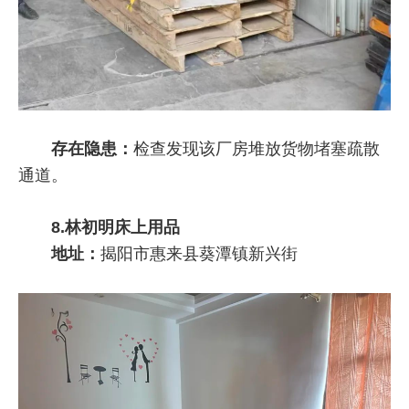
存在隐患：
检查发现该厂房堆放货物堵塞疏散
通道。
8.林初明床上用品
地址：
揭阳市惠来县葵潭镇新兴街