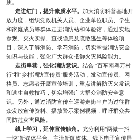
质。
走进红门，提升素质水平。
加大消防科普基地开
放力度，组织党政机关人员、企业单位职员、学生
和家庭成员等群体走进消防站和体验馆，通过实地
参观、灭火实操、查找隐患及疏散逃生等体验项
目，深入了解消防、学习消防，切实掌握消防安全
知识与技能，强化广大群众抵御火灾风险能力。
走街串巷，强化消防意识。
结合 “百车南粤万村
行”和“乡村消防宣传员”服务活动，发动宣传员、网
格员、志愿者开展宣传培训，重点讲解防灭火常识
和逃生自救技巧，切实增强广大群众消防安全意
识。另外，通过消防宣传车巡游走街串户为过往群
众发放宣传资料、播放警示案例视频，呼吁群众共
同防范灾害风险。
线上学习，延伸宣传触角。
充分利用“两微一抖
一快”新媒体平台、主流新闻媒体、线下电子宣传屏