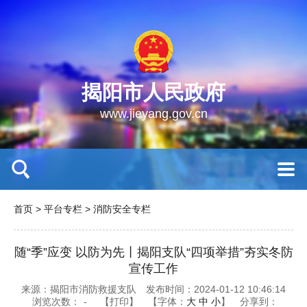
揭阳市人民政府
www.jieyang.gov.cn
首页
>
平台专栏
>
消防安全专栏
随“季”应变 以防为先丨揭阳支队“四项举措”夯实冬防
宣传工作
来源：揭阳市消防救援支队
发布时间：2024-01-12 10:46:14
浏览次数：
-
【打印】
【字体：
大
中
小
】
分享到：