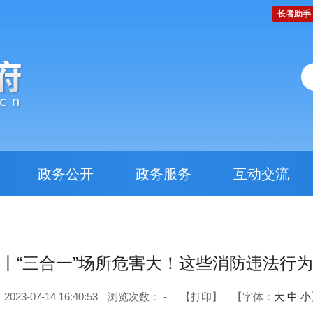
长者助手
政务公开
政务服务
互动交流
丨“三合一”场所危害大！这些消防违法行
23-07-14 16:40:53
浏览次数：
-
【打印】
【字体：
大
中
小