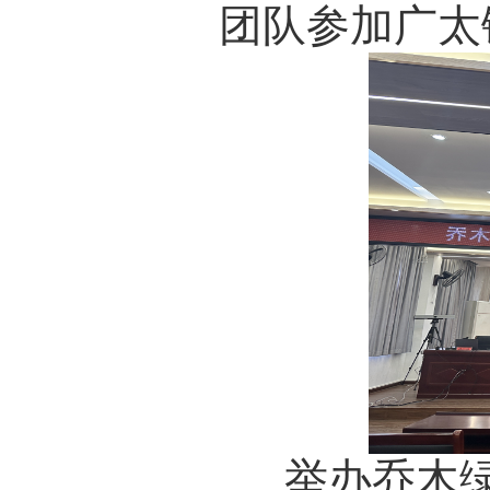
团队参加广太镇
举办乔木绿植