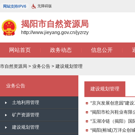
无障碍版
揭阳市自然资源局
http://www.jieyang.gov.cn/jyzrzy
网站首页
政务动态
信息公开
|
|
|
知识库
开放广东
智能问答
|
|
|
市自然资源局
>
业务公告
>
建设规划管理
业务公告
建设规划管理
土地利用管理
“京兴发展创意园”建
“揭阳市松兴鞋业有限公
矿产资源管理
“玉湖冷链（揭阳）国际
建设规划管理
“揭阳(榕城)万洋众创城B3