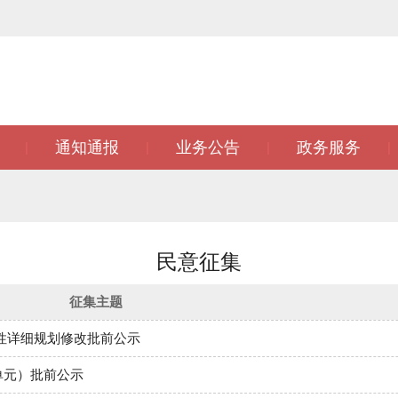
通知通报
业务公告
政务服务
|
|
|
|
|
民意征集
征集主题
制性详细规划修改批前公示
5单元）批前公示