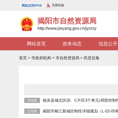
无障碍版
揭阳市自然资源局
http://www.jieyang.gov.cn/jyzrzy
网站首页
政务动态
信息公开
|
|
知识库
开放广东
智能问答
|
|
首页
>
市政府机构
>
市自然资源局
>
民意征集
揭东县城北区(B、C片区3个单元)局部控
已结束
揭阳市榕江新城控制性详细规划（L-02-0
已结束