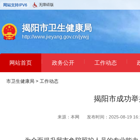
无障碍版
揭阳市卫生健康局
http://www.jieyang.gov.cn/jywjj
|
|
|
网站首页
政务公开
工作动态
|
|
|
市卫生健康局
依申请公开
>
工作动态
民意征集
办事指南
揭阳市成功举
来源：本网
发布时间：2025-08-19 16:1