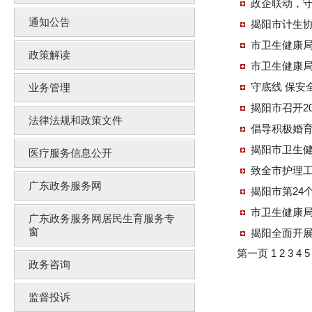
政企联动，守
通知公告
揭阳市计生协
市卫生健康局
政策解读
市卫生健康
守底线 保安
业务管理
揭阳市召开2
法律法规和政策文件
倡导积极婚育
揭阳市卫生健
医疗服务信息公开
致全市护理工
广东政务服务网
揭阳市第24
市卫生健康局
广东政务服务网居民生育服务专
窗
揭阳全面开
第一页
1
2
3
4
政务咨询
监督投诉