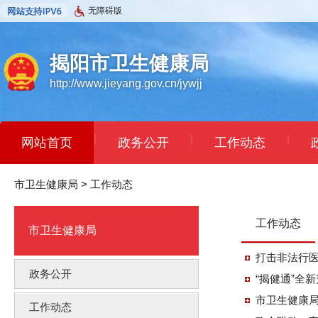
无障碍版
揭阳市卫生健康局
http://www.jieyang.gov.cn/jywjj
|
|
|
网站首页
政务公开
工作动态
|
|
|
市卫生健康局
依申请公开
>
工作动态
民意征集
办事指南
工作动态
市卫生健康局
打击非法行医
政务公开
“揭健通”全
市卫生健康局
工作动态