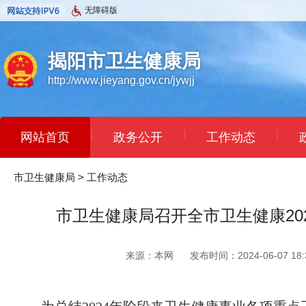
无障碍版
揭阳市卫生健康局
http://www.jieyang.gov.cn/jywjj
|
|
|
网站首页
政务公开
工作动态
|
|
|
市卫生健康局
依申请公开
>
工作动态
民意征集
办事指南
市卫生健康局召开全市卫生健康2
来源：本网
发布时间：2024-06-07 18:3