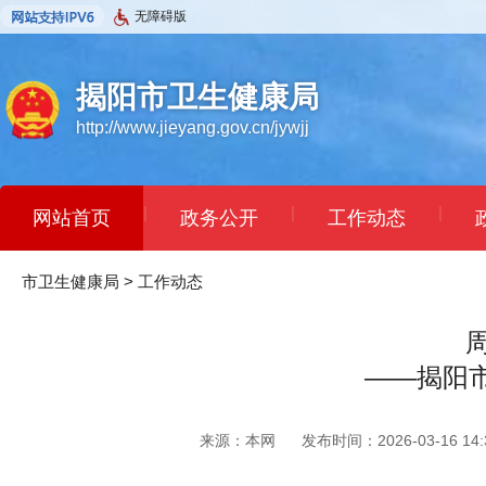
无障碍版
揭阳市卫生健康局
http://www.jieyang.gov.cn/jywjj
|
|
|
网站首页
政务公开
工作动态
|
|
|
市卫生健康局
依申请公开
>
工作动态
民意征集
办事指南
——揭阳
来源：本网
发布时间：2026-03-16 14:3