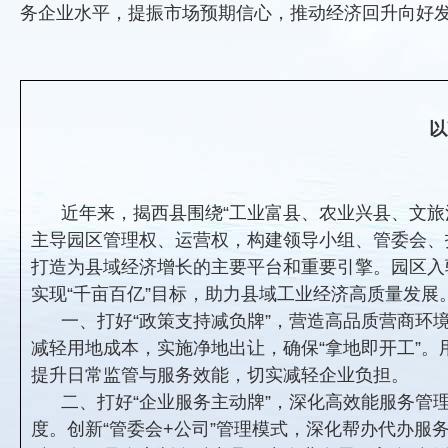
务企业水平，提振市场预期信心，推动经济回升向好
以
近年来，揭西县围绕“工业富县、农业兴县、文
主导园区管理权、运营权，构建领导小组、管委会、
打造为县域经济增长的主要平台和重要引擎。园区入驻企
实现“千亩百亿”目标，助力县域工业经济高质量发展
一、打好“政策支持减负牌”，营造高品质营商
减轻用地成本，实施净地出让，确保“拿地即开工”。
提升日常监管与服务效能，切实减轻企业负担。
二、打好“企业服务主动牌”，深化高效能服务管
度。创新“管委会+公司”管理模式，深化帮办代办服